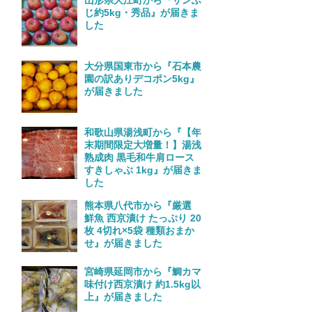
山形県大江町から『サンふ
じ約5kg・秀品』が届きま
した
大分県国東市から『石本農
園の訳ありデコポン5kg』
が届きました
和歌山県湯浅町から『【年
末期間限定大増量！】湯浅
熟成肉 黒毛和牛肩ロース
すきしゃぶ 1kg』が届きま
した
熊本県八代市から『厳選
鮮魚 西京漬け たっぷり 20
枚 4切れ×5袋 種類おまか
せ』が届きました
宮崎県延岡市から『鯛カマ
味付け西京漬け 約1.5kg以
上』が届きました