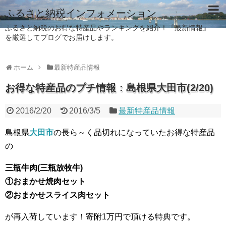
ふるさと納税インフォメーション
ふるさと納税のお得な特産品やランキングを紹介！『最新情報』
を厳選してブログでお届けします。
ホーム
最新特産品情報
お得な特産品のプチ情報：島根県大田市(2/20)
2016/2/20
2016/3/5
最新特産品情報
島根県
大田市
の長ら～く品切れになっていたお得な特産品
の
三瓶牛肉(三瓶放牧牛)
①おまかせ焼肉セット
②おまかせスライス肉セット
が再入荷しています！寄附1万円で頂ける特典です。