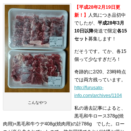
【
平成28年2月19日更
新！】
人気につき品切中
でしたが、
平成28年3月
10日以降
発送で限定
各15
セット
募集します！
だそうです。てか、各15
個って少なすぎだろ！
奇跡的に2/20、23時時点
では両方残っています。
http://furusato-
info.com/archives/1104
こんなやつ
私の過去記事によると、
黒毛和牛ロース378g(焼
肉用)+黒毛和牛ウデ408g(焼肉用)の計786g でした。ロー