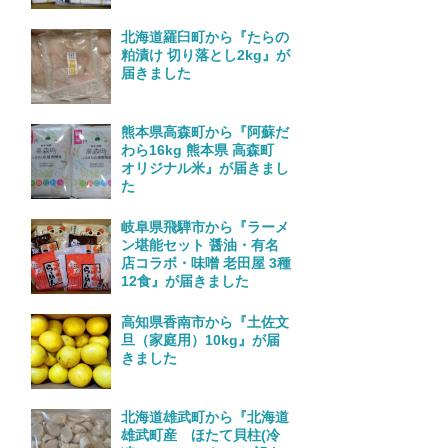
北海道羅臼町から『たらの
粕漬け 切り落とし2kg』が
届きました
熊本県高森町から『阿蘇だ
わら16kg 熊本県 高森町
オリジナル米』が届きまし
た
岐阜県飛騨市から『ラーメ
ン堪能セット 醤油・有名
店コラボ・味噌 老田屋 3種
12食』が届きました
高知県香南市から『土佐文
旦（家庭用）10kg』が届
きました
北海道雄武町から『北海道
雄武町産 ほたて貝柱(冷