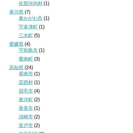
佐那河内村
(1)
香川県
(7)
東かがわ市
(1)
宇多津町
(1)
三木町
(5)
愛媛県
(4)
宇和島市
(1)
愛南町
(3)
高知県
(24)
香南市
(1)
芸西村
(1)
宿毛市
(4)
東洋町
(2)
香美市
(1)
須崎市
(2)
室戸市
(2)