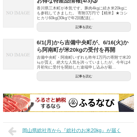
お得な特産品情報(4/3)③
香川県三木町が本気です。豚肉4kgに続き米20kgに
も参戦してきました。 寄附3万円で【精米】★コシ
ヒカリ60kg(30kgで年2回配送(...
記事を読む
6/1(月)から吉備中央町が、6/16(火)か
ら阿南町が米20kgの受付を再開
吉備中央町・阿南町いずれも昨年1万円の寄附で米20
㎏が貰え、絶大な人気を誇っていましたが、今年は4
月初旬に受付を開始した途端申し込みが殺...
記事を読む
岡山県総社市から『総社のお米20kg』が届く