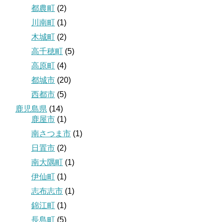
都農町
(2)
川南町
(1)
木城町
(2)
高千穂町
(5)
高原町
(4)
都城市
(20)
西都市
(5)
鹿児島県
(14)
鹿屋市
(1)
南さつま市
(1)
日置市
(2)
南大隅町
(1)
伊仙町
(1)
志布志市
(1)
錦江町
(1)
長島町
(5)