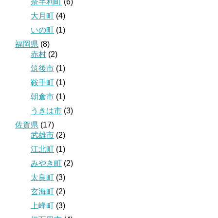
奈半利町
(6)
大月町
(4)
いの町
(1)
福岡県
(8)
赤村
(2)
筑後市
(1)
鞍手町
(1)
朝倉市
(1)
うきは市
(3)
佐賀県
(17)
武雄市
(2)
江北町
(1)
みやき町
(2)
太良町
(3)
玄海町
(2)
上峰町
(3)