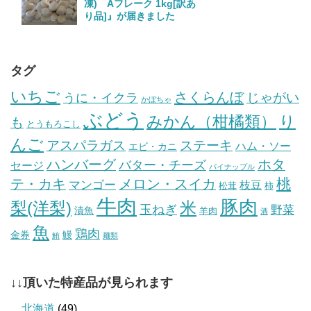
凍) Aフレーク 1kg[訳あ
り品]』が届きました
タグ
いちご
さくらんぼ
じゃがい
うに・イクラ
かぼちゃ
ぶどう
みかん（柑橘類）
り
も
とうもろこし
んご
ステーキ
アスパラガス
ハム・ソー
エビ・カニ
ハンバーグ
ホタ
バター・チーズ
セージ
パイナップル
桃
テ・カキ
メロン・スイカ
マンゴー
枝豆
松茸
柿
牛肉
豚肉
梨(洋梨)
米
玉ねぎ
野菜
漬魚
羊肉
酒
魚
鶏肉
金券
鰻
鮪
麺類
↓↓頂いた特産品が見られます
北海道
(49)