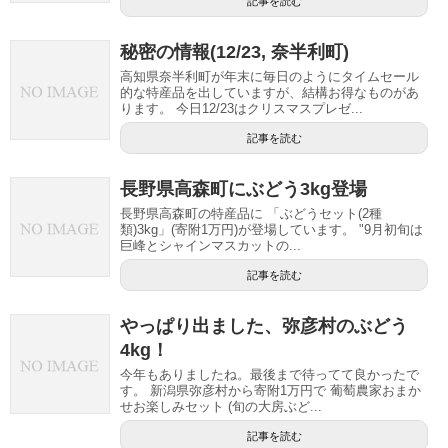
記事を読む
秘密の情報(12/23, 奈半利町)
高知県奈半利町が年末に毎日のようにタイムセール
的な特産品を出していますが、結構お得なものがあ
ります。 今日12/23はクリスマスプレゼ...
記事を読む
長野県高森町にぶどう3kg登場
長野県高森町の特産品に 「ぶどうセット(2種
類)3kg」(寄附1万円)が登場しています。 "9月初旬は
巨峰とシャインマスカットの...
記事を読む
やっぱり出ました、弥彦村のぶどう
4kg！
今年もありましたね。最後まで待ってて良かったで
す。 新潟県弥彦村から寄附1万円で 葡萄農家おまか
せお楽しみセット (旬の大房ぶど...
記事を読む