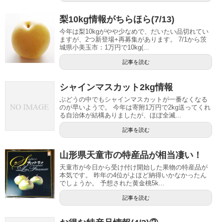
梨10kg情報がちらほら(7/13)
今年は梨10kgがやや少なめで、だいたい品切れてい
ますが、2つ新登場+再募集があります。 7/1から茨
城県小美玉市：1万円で10kg(...
記事を読む
シャインマスカット2kg情報
ぶどうの中でもシャインマスカットが一番なくなる
のが早いようで。 今年は寄附1万円で2kg送ってくれ
る自治体が結構ありましたが、ほぼ全滅...
記事を読む
山形県天童市の特産品が相当凄い！
天童市が今日から受け付け開始した果物の特産品が
本気です。 昨年の4位がよほど納得いかなかったん
でしょうか。 予想された黄金桃5k...
記事を読む