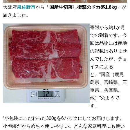
大阪府
泉佐野市
から
「国産牛切落し衝撃のドカ盛1.8kg」
が
届きました。
寄附から約1か月
での到着です。今
回は品物には産地
の記載はありませ
んでしたが、チョ
イスによる
と、”国産（鹿児
島県、宮崎県、三
重県、兵庫県、
他）”のようで
す。
“小包装にこだわった300gを6パックにしてお届けします。
小包装だからめちゃ使 いやすい。どんな家庭料理にも使い