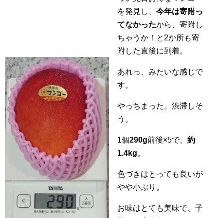
を発見し、
今年は寄附っ
てなかった
から、寄附し
ちゃうか！と2か所も寄
附した直後に到着。
あれっ、みたいな感じで
す。
やっちまった。渋滞しそ
う。
1個
290g
前後×5で、
約
1.4kg
。
色づきはとっても良いが
やや小ぶり。
お味はとても美味で、子