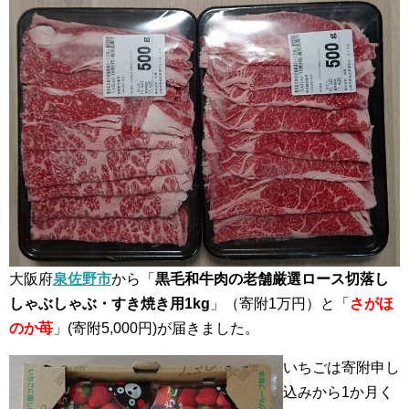
大阪府
泉佐野市
から「
黒毛和牛肉の老舗厳選ロース切落し
しゃぶしゃぶ・すき焼き用1kg
」（寄附1万円）と「
さがほ
のか苺
」(寄附5,000円)が届きました。
いちごは寄附申し
込みから1か月く