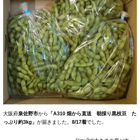
大阪府
泉佐野市
から
「A310 畑から直送 朝採り黒枝豆 た
っぷり約3kg」
が届きました。
8/17着
でした。