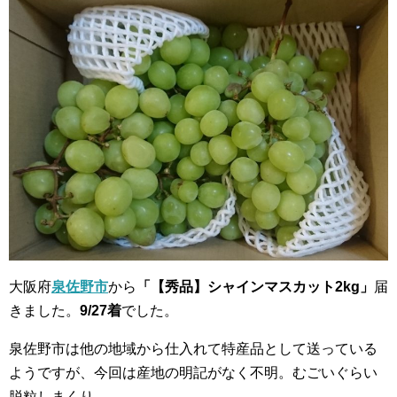
大阪府
泉佐野市
から
「【秀品】シャインマスカット2kg」
届
きました。
9/27着
でした。
泉佐野市は他の地域から仕入れて特産品として送っている
ようですが、今回は産地の明記がなく不明。むごいぐらい
脱粒しまくり。