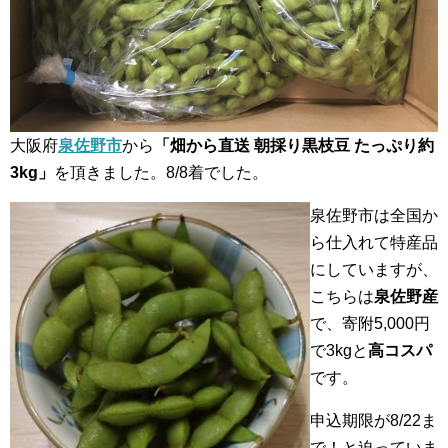
大阪府
泉佐野市
から
「畑から直送 朝採り黒枝豆 たっぷり約
3kg」
を頂きました。8/8着でした。
泉佐野市は全国か
ら仕入れて特産品
にしていますが、
こちらは
泉佐野産
で、寄附5,000円
で3kgと
高コスパ
です。
申込期限が8/22ま
で！と迫っていま