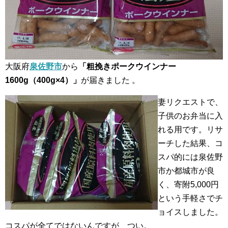
大阪府
泉佐野市
から
「粗挽きポークウインナー
1600g（400g×4）」
が届きました 。
妻リクエストで、
子供のお弁当に入
れる用です。リサ
ーチした結果、コ
スパ的には泉佐野
市か都城市が良
く、寄附5,000円
という手軽さでチ
ョイスしました。
コスパが全てではないんですが、つい。