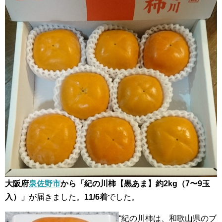
大阪府
泉佐野市
から「紀の川柿【黒あま】約2kg（7〜9玉
入）」
が届きました。
11/6着
でした。
“紀の川柿は、和歌山県のブ