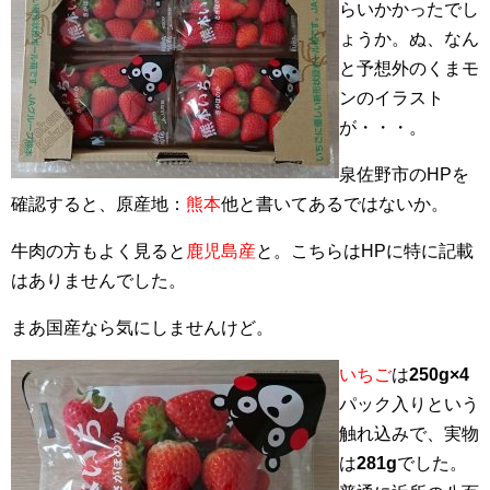
らいかかったでし
ょうか。ぬ、なん
と予想外のくまモ
ンのイラスト
が・・・。
泉佐野市のHPを
確認すると、原産地：
熊本
他と書いてあるではないか。
牛肉の方もよく見ると
鹿児島産
と。こちらはHPに特に記載
はありませんでした。
まあ国産なら気にしませんけど。
いちご
は
250g×4
パック入りという
触れ込みで、実物
は
281g
でした。