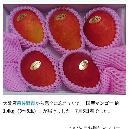
大阪府
泉佐野市
から完全に忘れていた
「国産マンゴー 約
1.4kg（3〜5玉）」
が届きました。7月6日着でした。
つい先日お得なマンゴー