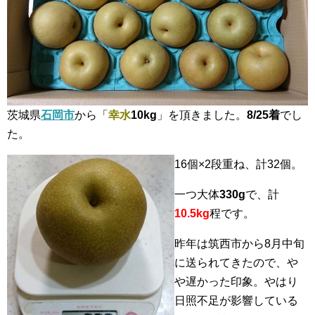
茨城県
石岡市
から「
幸水
10kg
」を頂きました。
8/25着
でし
た。
16個×2段重ね、計32個。
一つ大体
330g
で、計
10.5kg
程です。
昨年は筑西市から8月中旬
に送られてきたので、や
や遅かった印象。やはり
日照不足が影響している