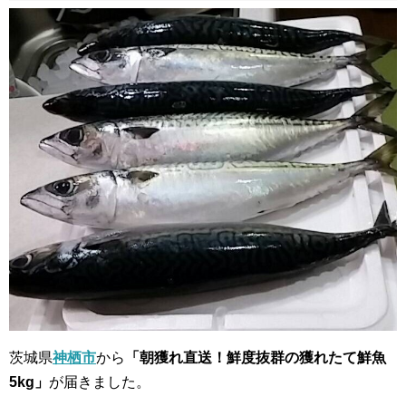
茨城県
神栖市
から
「朝獲れ直送！鮮度抜群の獲れたて鮮魚
5kg」
が届きました。