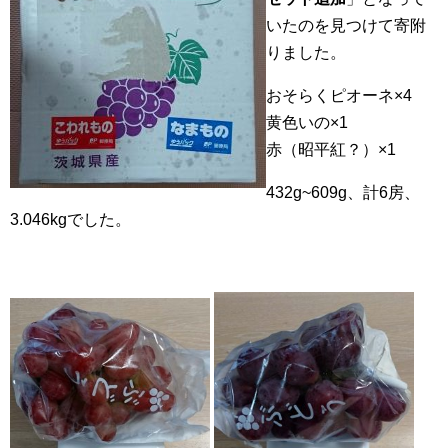
いたのを見つけて寄附
りました。
おそらくピオーネ×4
黄色いの×1
赤（昭平紅？）×1
432g~609g、計6房、
3.046kgでした。