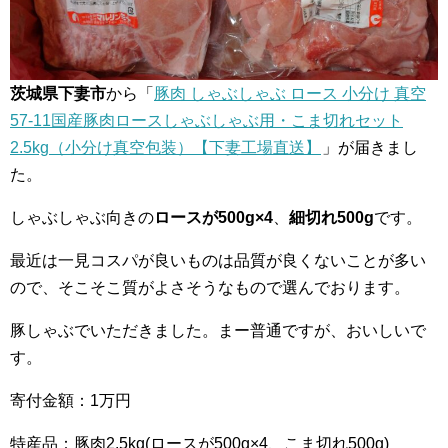
茨城県下妻市
から「
豚肉 しゃぶしゃぶ ロース 小分け 真空
57-11国産豚肉ロースしゃぶしゃぶ用・こま切れセット
2.5kg（小分け真空包装）【下妻工場直送】
」が届きまし
た。
しゃぶしゃぶ向きの
ロースが500g×4
、
細切れ500g
です。
最近は一見コスパが良いものは品質が良くないことが多い
ので、そこそこ質がよさそうなもので選んでおります。
豚しゃぶでいただきました。まー普通ですが、おいしいで
す。
寄付金額：1万円
特産品：豚肉2.5kg(ロースが500g×4、こま切れ500g)