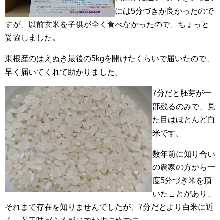
には5分づきが良かったので
すが、以前玄米を子供が全く食べなかったので、ちょっと
妥協しました。
東根産のはえぬき最後の5kgを開けたくらいで届いたので、
早く届いてくれて助かりました。
7分だと胚芽が一
部残るのみで、見
た目はほとんど白
米です。
数年前に知り合い
の農家の方から一
度5分づき米を頂
いたことがあり、
それまで存在を知りませんでしたが、7分だとより白米に近