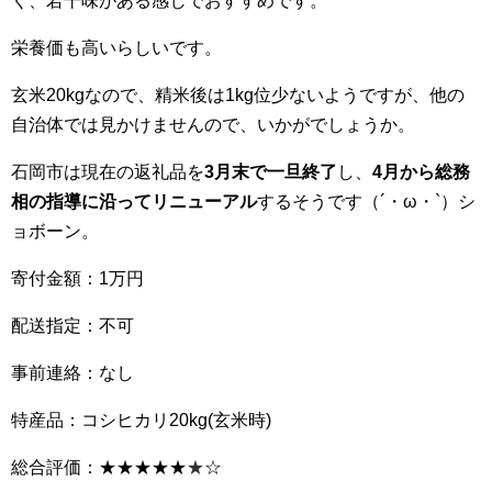
く、若干味がある感じでおすすめです。
栄養価も高いらしいです。
玄米20kgなので、精米後は1kg位少ないようですが、他の
自治体では見かけませんので、いかがでしょうか。
石岡市は現在の返礼品を
3月末で一旦終了
し、
4月から総務
相の指導に沿ってリニューアル
するそうです（´・ω・`）シ
ョボーン。
寄付金額：1万円
配送指定：不可
事前連絡：なし
特産品：コシヒカリ20kg(玄米時)
総合評価：★★★★★
★
☆