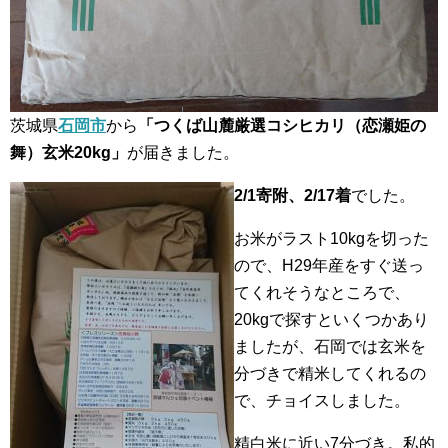
茨城県
石岡市
から
「つくば山麓厳選コシヒカリ（恋瀬姫の
舞）玄米20kg」
が届きました。
2/1寄附、2/17着
でした。
お米がラスト10kgを切った
ので、H29年産をすぐ送っ
てくれそうなところで、
20kgで探すといくつかあり
ましたが、石岡では玄米を
分づきで精米してくれるの
で、チョイスしました。
精白米に近い7分づき。私的