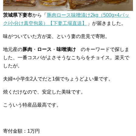
茨城県下妻市
から「
豚肉ロース味噌漬け2kg（500g×4パッ
ク/小分け真空包装）【下妻工場直送】
」が届きました。
味がついていた方が楽、という妻の意見で寄附。
地元産の
豚肉
・
ロース
・
味噌漬け
のキーワードで探しま
した、一番コスパがよさそうなこちらをチョイス。楽天で
したが。
夫婦+小学生2人でだと1個でちょうどよい量です。
焼くだけなので、安定した美味です。
こういう特産品最高です。
寄付金額：1万円