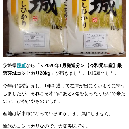
茨城県
境町
から
「＜2020年1月発送分＞【令和元年産】厳
選茨城コシヒカリ20kg」
が届きました。1/16着でした。
今年は結構計算し、1年を通して在庫が出にくいように寄付
しましたが、それこそ本当にあと2kgを切ったくらいで来た
ので、ひやひやものでした。
産地は坂東市になっていますが、ま、気にしません。
新米のコシヒカリなので、大変美味です。