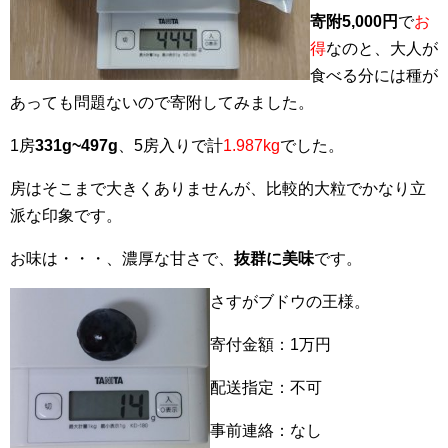
寄附5,000円
で
お
得
なのと、大人が
食べる分には種が
あっても問題ないので寄附してみました。
1房
331g~497g
、5房入りで計
1.987kg
でした。
房はそこまで大きくありませんが、比較的大粒でかなり立
派な印象です。
お味は・・・、濃厚な甘さで、
抜群に美味
です。
さすがブドウの王様。
寄付金額：1万円
配送指定：不可
事前連絡：なし