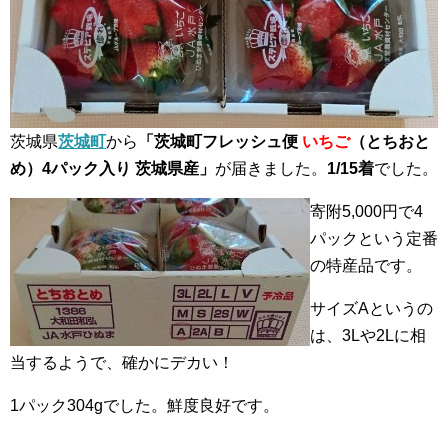
茨城県
茨城町
から
「茨城町フレッシュ便
いちご
（とちおと
め）4パック入り 茨城県産」
が届きました。
1/15着
でした。
寄附5,000円で4
パックという定番
の特産品です。
サイズAというの
は、3Lや2Lに相
当するようで、確かにデカい！
1パック304gでした。鮮度良好です。