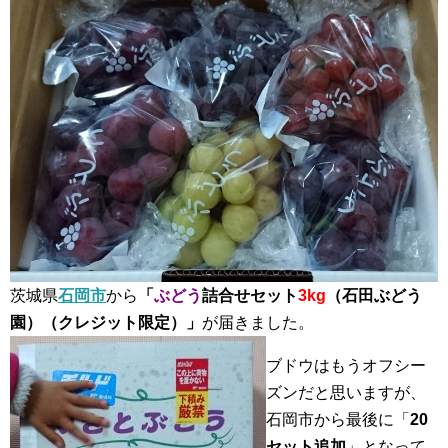
茨城県
石岡市
から
「
ぶどう
詰合せセット
3kg
（石田ぶどう
園）（クレジット限定）」
が届きました。
ブドウはもうオフシー
ズンだと思いますが、
石岡市から最後に「
20
セット追加
」となって