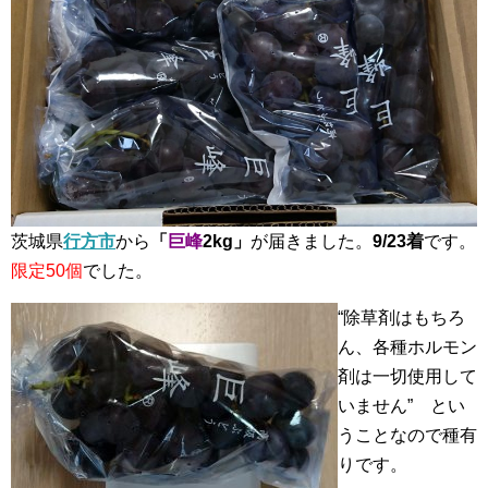
茨城県
行方市
から
「
巨峰
2kg」
が届きました。
9/23着
です。
限定50個
でした。
“除草剤はもちろ
ん、各種ホルモン
剤は一切使用して
いません” とい
うことなので種有
りです。