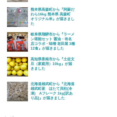
熊本県高森町から『阿蘇だ
わら16kg 熊本県 高森町
オリジナル米』が届きまし
た
岐阜県飛騨市から『ラーメ
ン堪能セット 醤油・有名
店コラボ・味噌 老田屋 3種
12食』が届きました
高知県香南市から『土佐文
旦（家庭用）10kg』が届
きました
北海道雄武町から『北海道
雄武町産 ほたて貝柱(冷
凍) Aフレーク 1kg[訳あ
り品]』が届きました