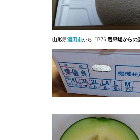
山形県
酒田市
から「B76
選果場からの