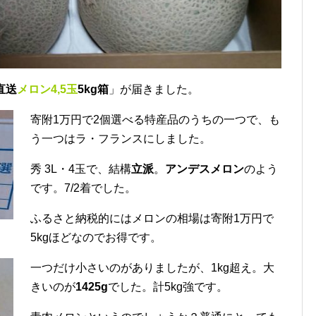
直送
メロン4,5玉
5kg箱
」が届きました。
寄附1万円で2個選べる特産品のうちの一つで、も
う一つはラ・フランスにしました。
秀 3L・4玉で、結構
立派
。
アンデスメロン
のよう
です。7/2着でした。
ふるさと納税的にはメロンの相場は寄附1万円で
5kgほどなのでお得です。
一つだけ小さいのがありましたが、1kg超え。大
きいのが
1425g
でした。計5kg強です。