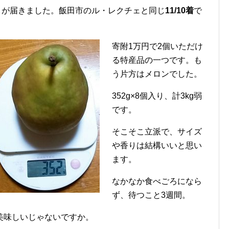
」
が届きました。飯田市のル・レクチェと同じ
11/10着
で
寄附1万円で2個いただけ
る特産品の一つです。も
う片方はメロンでした。
352g×8個入り、計3kg弱
です。
そこそこ立派で、サイズ
や香りは結構いいと思い
ます。
なかなか食べごろになら
ず、待つこと3週間。
美味しいじゃないですか。