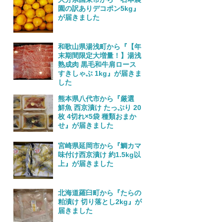
園の訳ありデコポン5kg』
が届きました
和歌山県湯浅町から『【年
末期間限定大増量！】湯浅
熟成肉 黒毛和牛肩ロース
すきしゃぶ 1kg』が届きま
した
熊本県八代市から『厳選
鮮魚 西京漬け たっぷり 20
枚 4切れ×5袋 種類おまか
せ』が届きました
宮崎県延岡市から『鯛カマ
味付け西京漬け 約1.5kg以
上』が届きました
北海道羅臼町から『たらの
粕漬け 切り落とし2kg』が
届きました