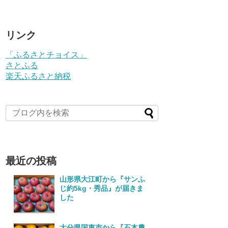
リンク
「ふるさとチョイス」
さとふる
楽天ふるさと納税
最近の投稿
山形県大江町から『サンふ
じ約5kg・秀品』が届きま
した
大分県国東市から『石本農