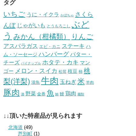
タグ
いちご
さくら
うに・イクラ
かぼちゃ
ぶど
んぼ
じゃがいも
とうもろこし
う
みかん（柑橘類）
りんご
ステーキ
アスパラガス
ハ
エビ・カニ
ハンバーグ
バター・
ム・ソーセージ
ホタテ・カキ
チーズ
マン
パイナップル
桃
メロン・スイカ
ゴー
枝豆
松茸
柿
牛肉
梨(洋梨)
米
玉ねぎ
漬魚
羊肉
豚肉
魚
鶏肉
野菜
金券
鰻
酒
鮪
麺類
↓↓頂いた特産品が見られます
北海道
(49)
芦別町
(1)