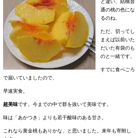
と違い、結構普
通の桃の色にな
るのね。
ただ、切ってし
まえば以前いた
だいた有袋のも
のと一緒です。
すでに食べごろ
で届いていましたので、
早速実食。
超美味
です。今までの中で群を抜いて美味です。
味は「あかつき」よりも若干酸味のある甘さ。
これなら黄金桃もありかな、と思いました。来年も寄附し