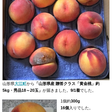
山形県
大江町
から
「山形県産 贈答クラス「黄金桃」約
5kg・秀品18～20玉」
が届きました。
9/1着
でした。
1個約
300g
16個
入りでした。