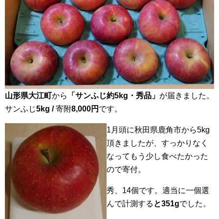
山形県大江町
から
「サンふじ約5kg・秀品」
が届きました。
サンふじ
5kg /
寄附
8,000円
です。
1月頭に秋田県鹿角市から5kg
頂きましたが、すっかりなく
なってもう少し食べたかった
ので寄付。
秀、14個です。適当に一個選
んで計測する
と351g
でした。