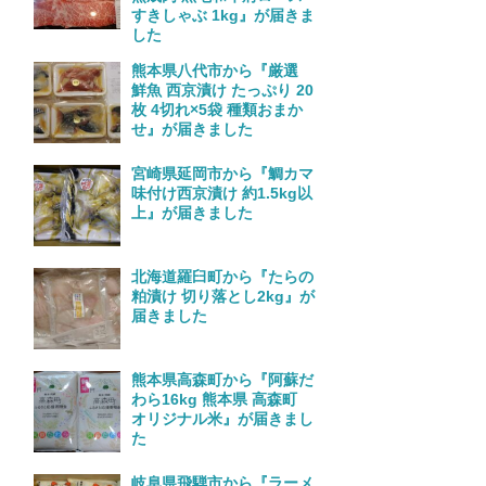
すきしゃぶ 1kg』が届きま
した
熊本県八代市から『厳選
鮮魚 西京漬け たっぷり 20
枚 4切れ×5袋 種類おまか
せ』が届きました
宮崎県延岡市から『鯛カマ
味付け西京漬け 約1.5kg以
上』が届きました
北海道羅臼町から『たらの
粕漬け 切り落とし2kg』が
届きました
熊本県高森町から『阿蘇だ
わら16kg 熊本県 高森町
オリジナル米』が届きまし
た
岐阜県飛騨市から『ラーメ