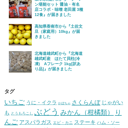
ン堪能セット 醤油・有名
店コラボ・味噌 老田屋 3種
12食』が届きました
高知県香南市から『土佐文
旦（家庭用）10kg』が届
きました
北海道雄武町から『北海道
雄武町産 ほたて貝柱(冷
凍) Aフレーク 1kg[訳あ
り品]』が届きました
タグ
いちご
さくらんぼ
じゃがい
うに・イクラ
かぼちゃ
ぶどう
みかん（柑橘類）
り
も
とうもろこし
んご
ステーキ
アスパラガス
ハム・ソー
エビ・カニ