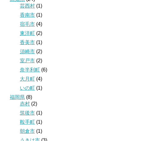
芸西村
(1)
香南市
(1)
宿毛市
(4)
東洋町
(2)
香美市
(1)
須崎市
(2)
室戸市
(2)
奈半利町
(6)
大月町
(4)
いの町
(1)
福岡県
(8)
赤村
(2)
筑後市
(1)
鞍手町
(1)
朝倉市
(1)
うきは市
(3)