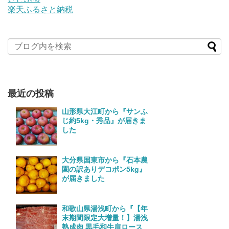
楽天ふるさと納税
最近の投稿
山形県大江町から『サンふ
じ約5kg・秀品』が届きま
した
大分県国東市から『石本農
園の訳ありデコポン5kg』
が届きました
和歌山県湯浅町から『【年
末期間限定大増量！】湯浅
熟成肉 黒毛和牛肩ロース