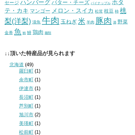
ハンバーグ
ホタ
バター・チーズ
セージ
パイナップル
桃
テ・カキ
メロン・スイカ
マンゴー
枝豆
松茸
柿
牛肉
豚肉
梨(洋梨)
米
玉ねぎ
野菜
漬魚
羊肉
酒
魚
鶏肉
金券
鰻
鮪
麺類
↓↓頂いた特産品が見られます
北海道
(49)
羅臼町
(1)
余市町
(1)
伊達市
(1)
長沼町
(1)
芦別町
(1)
旭川市
(2)
美瑛町
(1)
松前町
(1)