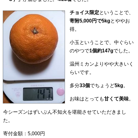
チョイス限定
ということで、
寄附5,000円で5kg
とややお
得。
小玉ということで、中ぐらい
のやつで
1個約147g
でした。
温州ミカンよりやや大きいく
らいです。
多分
33個
でちょうど
5kg
。
お味はとっても
甘くて美味
。
今シーズンはずいぶん不知火を堪能させていただきまし
た。
寄付金額：5,000円