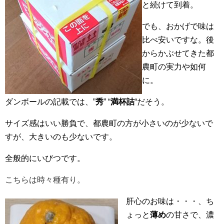
と続けて到着。
でも、おかげで味は
比べ安いですな。後
からかぶせてきた都
農町の実力や如何
に。
ダンボールの記載では、”
秀
” “
満杯詰
“だそう。
サイズ感はいい勝負で、都農町の方が小さいのが少ないで
すが、大きいのも少ないです。
全般的にいびつです。
こちらは時々種有り。
肝心のお味は・・・、ち
ょっと
薄め
の甘さで、濃