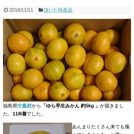
2018/11/11
頂いた特産品
福島県
中島村
から
「ゆら早生みかん 約5kg 」
が届きまし
た。
11/6着
でした。
あんまりたくさん来ても傷