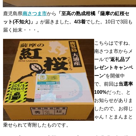
鹿児島県
南さつま市
から
「至高の熟成柑橘「薩摩の紅桜セ
ット(不知火)」」
が届きました。
4/3着
でした。10日で3回も
届く始末・・・。
こちらはですね、
南さつま市からメ
ールで”
返礼品プ
レゼントキャンペ
ーン
“を開催中
で、前回は
当選率
100%
だった、と
お知らせがありま
したので、お得じ
ゃん！とまんまと
乗せられて寄附したものです。