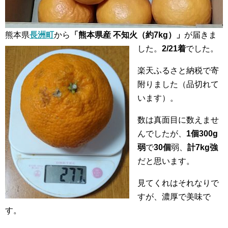
熊本県
長洲町
から
「熊本県産 不知火（約7kg）」
が届きま
した。
2/21着
でした。
楽天ふるさと納税で寄
附りました（品切れて
います）。
数は真面目に数えませ
んでしたが、
1個300g
弱
で
30個
弱、
計7kg強
だと思います。
見てくれはそれなりで
すが、濃厚で美味で
す。