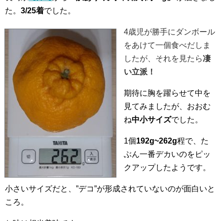
た。
3/25着
でした。
4歳児が勝手にダンボール
をあけて一個食べだしま
したが、それを見たら
凄
い立派！
期待に胸を躍らせて中を
見てみましたが、おおむ
ね
中小サイズ
でした。
1個
192g~262g
程で、た
ぶん一番デカいのをピッ
クアップしたようです。
小さいサイズだと、”デコ”が形成されていないのが面白いと
ころ。