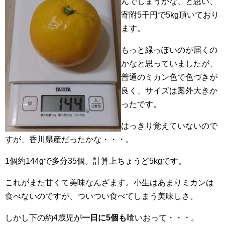
んでしまうかな、と思い、
寄附5千円で5kg頂いており
ます。
もっと緑っぽいのが届くの
かなと思っていましたが、
普通のミカン色で色づきが
良く、サイズは案外大きか
ったです。
はっきり覚えていないので
すが、香川県産だったかな・・・。
1個約144gで多分35個。計算上ちょうど5kgです。
これがまた甘くて美味なんざます。小生はあまりミカンは
食べないのですが、ついつい食べてしまう美味しさ。
しかし下の約4歳児が
一日に5個も
喰いおって・・・。