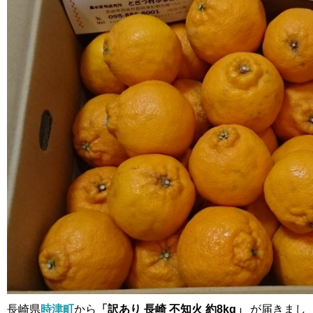
長崎県
時津町
から
「訳あり 長崎 不知火 約8kg」
が届きまし