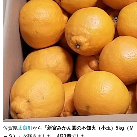
佐賀県
太良町
から
「新宮みかん園の不知火（小玉）5kg（Ｍ
～Ｓ）」
が届きました。
4/23着
でした。