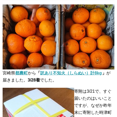
宮崎県
都農町
から
「
訳あり不知火（しらぬい）計8kg
」
が
届きました。
3/28着
でした。
寄附は3/21で、すぐ
届いたのはいいこと
ですが、なぜか昨年
末に寄附した時津町