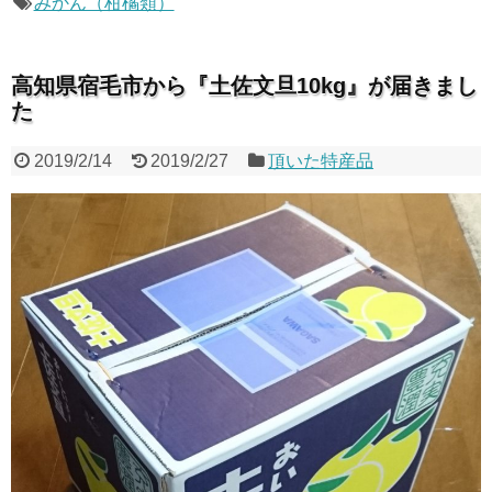
みかん（柑橘類）
高知県宿毛市から『土佐文旦10kg』が届きまし
た
2019/2/14
2019/2/27
頂いた特産品