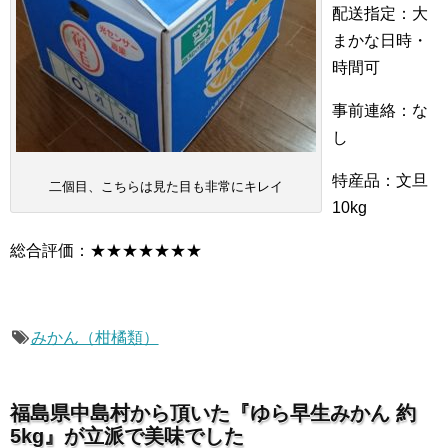
配送指定：大
まかな日時・
時間可
事前連絡：な
し
特産品：文旦
二個目、こちらは見た目も非常にキレイ
10kg
総合評価：★★★★★★★
みかん（柑橘類）
福島県中島村から頂いた『ゆら早生みかん 約
5kg』が立派で美味でした