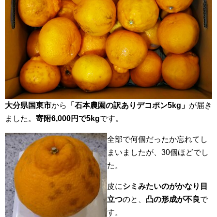
大分県国東市
から
「石本農園の訳ありデコポン5kg」
が届き
ました。
寄附6,000円で5kg
です。
全部で何個だったか忘れてし
まいましたが、30個ほどでし
た。
皮に
シミみたいのがかなり目
立つ
のと、
凸の形成が不良
で
す。