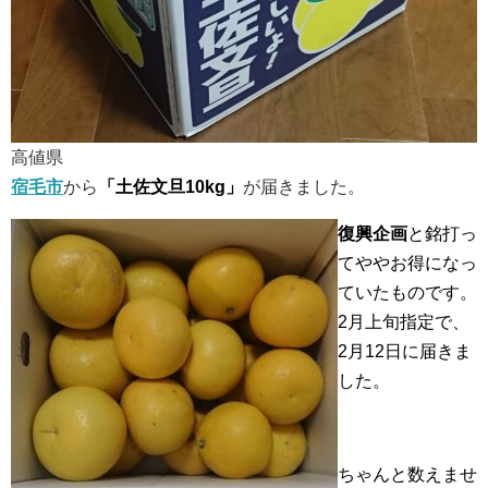
高値県
宿毛市
から
「土佐文旦10kg」
が届きました。
復興企画
と銘打っ
てややお得になっ
ていたものです。
2月上旬指定で、
2月12日に届きま
した。
ちゃんと数えませ