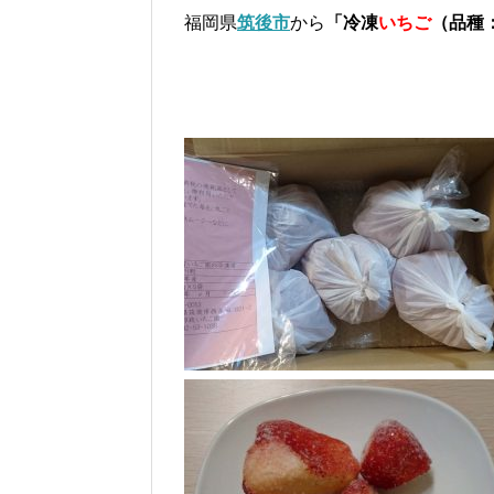
福岡県
筑後市
から
「冷凍
いちご
（品種