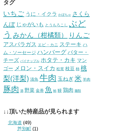
タグ
いちご
さくら
うに・イクラ
かぼちゃ
ぶど
んぼ
じゃがいも
とうもろこし
う
みかん（柑橘類）
りんご
ステーキ
アスパラガス
ハ
エビ・カニ
ハンバーグ
バター・
ム・ソーセージ
ホタテ・カキ
チーズ
マン
パイナップル
桃
メロン・スイカ
ゴー
枝豆
松茸
柿
牛肉
梨(洋梨)
米
玉ねぎ
漬魚
羊肉
豚肉
魚
鶏肉
野菜
金券
鰻
酒
鮪
麺類
↓↓頂いた特産品が見られます
北海道
(49)
芦別町
(1)