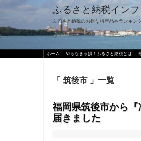
ふるさと納税インフ
ふるさと納税のお得な特産品やランキン
ホーム
やらなきゃ損！ふるさと納税とは
「 筑後市 」一覧
福岡県筑後市から『
届きました