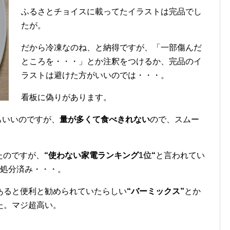
ふるさとチョイスに載ってたイラストは完品でし
たが。
だから冷凍なのね、と納得ですが、「一部傷んだ
ところを・・・」とか注釈をつけるか、完品のイ
ラストは避けた方がいいのでは・・・。
看板に偽りがあります。
もいいのですが、
量が多くて食べきれない
ので、スムー
いたのですが、
“使わない家電ランキング
1位
“
と言われてい
め処分済み・・・。
あると便利と勧められていたらしい
“バーミックス”
とか
た。マジ超高い。