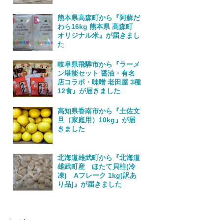
熊本県高森町から『阿蘇だ
わら16kg 熊本県 高森町
オリジナル米』が届きまし
た
岐阜県飛騨市から『ラーメ
ン堪能セット 醤油・有名
店コラボ・味噌 老田屋 3種
12食』が届きました
高知県香南市から『土佐文
旦（家庭用）10kg』が届
きました
北海道雄武町から『北海道
雄武町産 ほたて貝柱(冷
凍) Aフレーク 1kg[訳あ
り品]』が届きました