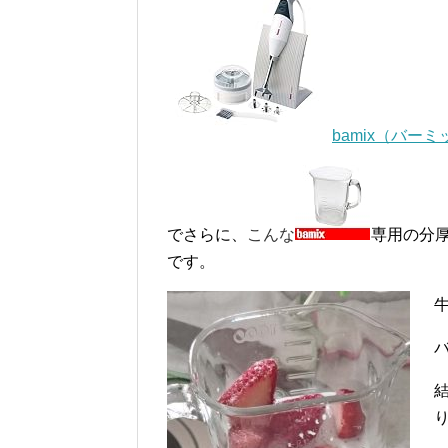
bamix（バー
でさらに、
こんな
専用の分
です。