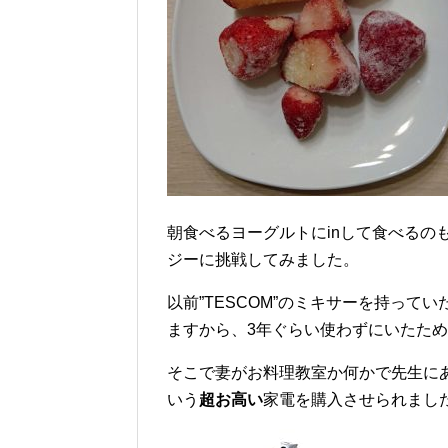
朝食べるヨーグルトにinして食べるの
ジーに挑戦してみました。
以前”TESCOM”のミキサーを持って
ますから、3年ぐらい使わずにいたた
そこで妻がお料理教室か何かで先生に
いう
超お高い
家電を購入させられまし