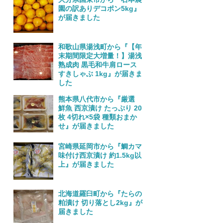
園の訳ありデコポン5kg』
が届きました
和歌山県湯浅町から『【年
末期間限定大増量！】湯浅
熟成肉 黒毛和牛肩ロース
すきしゃぶ 1kg』が届きま
した
熊本県八代市から『厳選
鮮魚 西京漬け たっぷり 20
枚 4切れ×5袋 種類おまか
せ』が届きました
宮崎県延岡市から『鯛カマ
味付け西京漬け 約1.5kg以
上』が届きました
北海道羅臼町から『たらの
粕漬け 切り落とし2kg』が
届きました