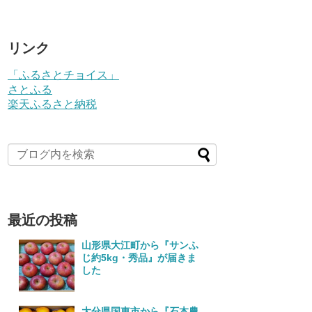
リンク
「ふるさとチョイス」
さとふる
楽天ふるさと納税
最近の投稿
山形県大江町から『サンふ
じ約5kg・秀品』が届きま
した
大分県国東市から『石本農