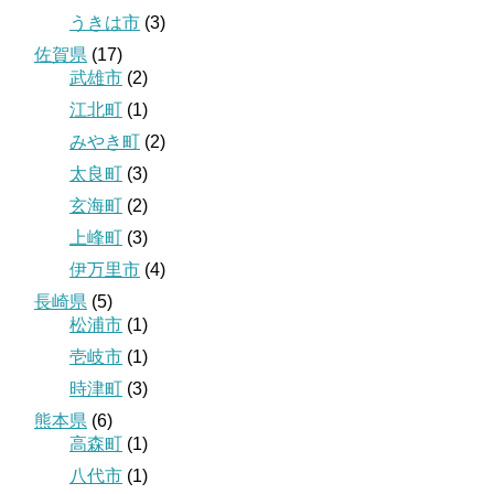
うきは市
(3)
佐賀県
(17)
武雄市
(2)
江北町
(1)
みやき町
(2)
太良町
(3)
玄海町
(2)
上峰町
(3)
伊万里市
(4)
長崎県
(5)
松浦市
(1)
壱岐市
(1)
時津町
(3)
熊本県
(6)
高森町
(1)
八代市
(1)