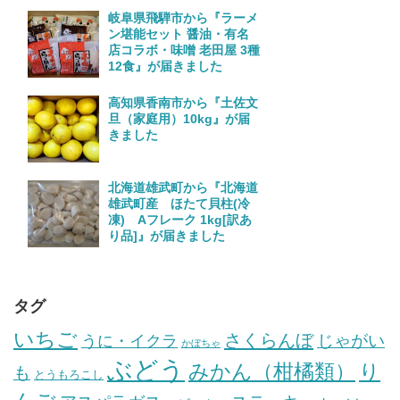
岐阜県飛騨市から『ラーメ
ン堪能セット 醤油・有名
店コラボ・味噌 老田屋 3種
12食』が届きました
高知県香南市から『土佐文
旦（家庭用）10kg』が届
きました
北海道雄武町から『北海道
雄武町産 ほたて貝柱(冷
凍) Aフレーク 1kg[訳あ
り品]』が届きました
タグ
いちご
さくらんぼ
じゃがい
うに・イクラ
かぼちゃ
ぶどう
みかん（柑橘類）
り
も
とうもろこし