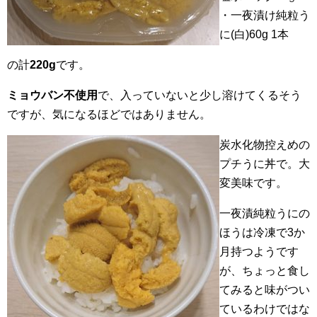
・一夜漬け純粒う
に(白)60g 1本
の計
220g
です。
ミョウバン不使用
で、入っていないと少し溶けてくるそう
ですが、気になるほどではありません。
炭水化物控えめの
プチうに丼で。大
変美味です。
一夜漬純粒うにの
ほうは冷凍で3か
月持つようです
が、ちょっと食し
てみると味がつい
ているわけではな