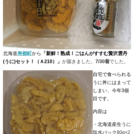
北海道
寿都町
から
「新鮮！熟成！ごはんがすすむ贅沢雲丹
(うに)セット！（Ａ210）」
が届きました。
7/30着
でした。
自宅で食べられる
うに丼にはまって
しまい、今年3個
目です。
内容は
・北海道産生うに
塩水パック
80g×2