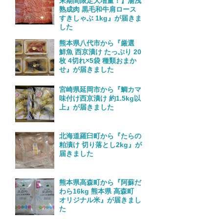
末期間限定大増量！】湯浅
熟成肉 黒毛和牛肩ロース
すきしゃぶ 1kg』が届きま
した
熊本県八代市から『厳選
鮮魚 西京漬け たっぷり 20
枚 4切れ×5袋 種類おまか
せ』が届きました
宮崎県延岡市から『鯛カマ
味付け西京漬け 約1.5kg以
上』が届きました
北海道羅臼町から『たらの
粕漬け 切り落とし2kg』が
届きました
熊本県高森町から『阿蘇だ
わら16kg 熊本県 高森町
オリジナル米』が届きまし
た