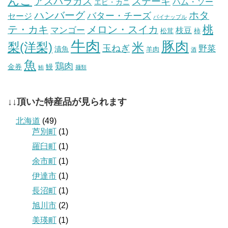
んご
ステーキ
アスパラガス
ハム・ソー
エビ・カニ
ハンバーグ
ホタ
バター・チーズ
セージ
パイナップル
桃
テ・カキ
メロン・スイカ
マンゴー
枝豆
松茸
柿
牛肉
豚肉
梨(洋梨)
米
玉ねぎ
野菜
漬魚
羊肉
酒
魚
鶏肉
金券
鰻
鮪
麺類
↓↓頂いた特産品が見られます
北海道
(49)
芦別町
(1)
羅臼町
(1)
余市町
(1)
伊達市
(1)
長沼町
(1)
旭川市
(2)
美瑛町
(1)