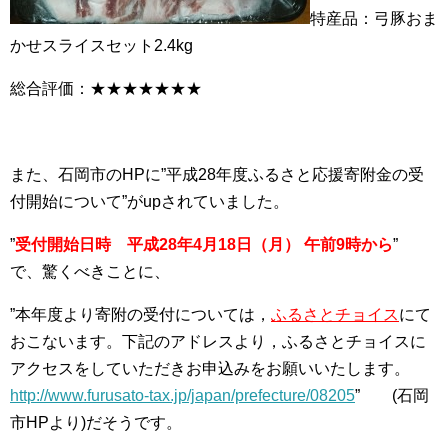
特産品：弓豚おま
かせスライスセット2.4kg
総合評価：★★★★★★★
また、石岡市のHPに”平成28年度ふるさと応援寄附金の受
付開始について”がupされていました。
”
受付開始日時 平成28年4月18日（月） 午前9時から
”
で、驚くべきことに、
”本年度より寄附の受付については，
ふるさとチョイス
にて
おこないます。下記のアドレスより，ふるさとチョイスに
アクセスをしていただきお申込みをお願いいたします。
http://www.furusato-tax.jp/japan/prefecture/08205
” (石岡
市HPより)だそうです。