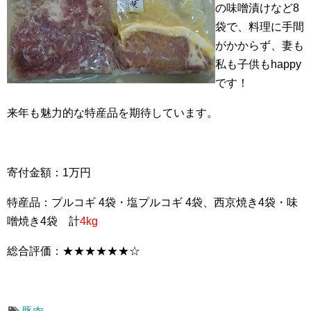
の味噌漬けなど8
袋で、料理に手間
がかからず、妻も
私も子供もhappy
です！
来年も魅力的な特産品を期待しています。
寄付金額：1万円
特産品：プルコギ 4袋・塩プルコギ 4袋、西京焼き4袋・味
噌焼き4袋 計
4kg
総合評価：★★★★★★☆