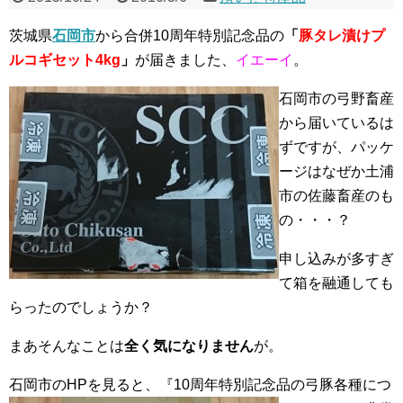
茨城県
石岡市
から合併10周年特別記念品の
「
豚タレ漬けプ
ルコギセット4kg
」
が届きました、
イエーイ
。
石岡市の弓野畜産
から届いているは
ずですが、パッケ
ージはなぜか土浦
市の佐藤畜産のも
の・・・？
申し込みが多すぎ
て箱を融通しても
らったのでしょうか？
まあそんなことは
全く気になりません
が。
石岡市のHPを見ると、『10周年特別記念品の弓豚
各種につ