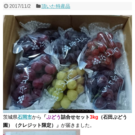
2017/11/2
頂いた特産品
茨城県
石岡市
から
「
ぶどう
詰合せセット
3kg
（石田ぶどう
園）（クレジット限定）」
が届きました。