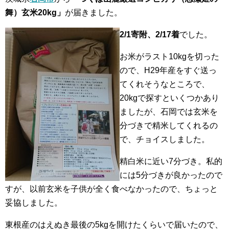
舞）玄米20kg」
が届きました。
2/1寄附、2/17着
でした。
お米がラスト10kgを切った
ので、H29年産をすぐ送っ
てくれそうなところで、
20kgで探すといくつかあり
ましたが、石岡では玄米を
分づきで精米してくれるの
で、チョイスしました。
精白米に近い7分づき。私的
には5分づきが良かったので
すが、以前玄米を子供が全く食べなかったので、ちょっと
妥協しました。
東根産のはえぬき最後の5kgを開けたくらいで届いたので、