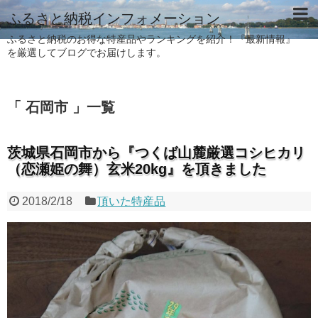
ふるさと納税インフォメーション
ふるさと納税のお得な特産品やランキングを紹介！『最新情報』
を厳選してブログでお届けします。
「 石岡市 」一覧
茨城県石岡市から『つくば山麓厳選コシヒカリ
（恋瀬姫の舞）玄米20kg』を頂きました
2018/2/18
頂いた特産品