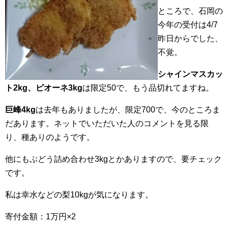
ところで、石岡の
今年の受付は4/7
昨日からでした、
不覚。
シャインマスカッ
ト2kg、ピオーネ3kg
は限定50で、もう品切れてますね。
巨峰4kg
は去年もありましたが、限定700で、今のところま
だあります。ネットでいただいた人のコメントを見る限
り、種ありのようです。
他にもぶどう詰め合わせ3kgとかありますので、要チェック
です。
私は幸水などの梨10kgが気になります。
寄付金額：1万円×2