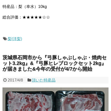
特産品：梨（幸水）10kg
総合評価：★★★★★☆☆
梨(洋梨)
茨城県石岡市から『弓豚しゃぶしゃぶ・焼肉セ
ット3.2kg』&『弓豚ヒレブロックセット2kg』
が届きました&今年の受付が4/7から開始
2017/4/8
頂いた特産品