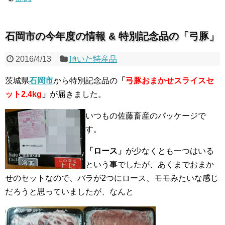
石岡市の今年度の情報 & 特別記念品の「弓豚」
2016/4/13
頂いた特産品
茨城県
石岡市
から特別記念品の
「
弓豚おまかせスライスセ
ット2.4kg
」
が届きました。
いつもの佐藤畜産のパッケージで
す。
「ロース」
が少なくとも一つはいる
という事でしたが、あくまでおまか
せのセットなので、バラが2つにロース、モモみたいな感じ
だろうと思っていましたが、なんと