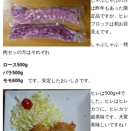
しゃぶしゃぶの方
は昨年もあった限
定品ですが、ヒレ
ブロックは初お目
見えです。
しゃぶしゃぶ・焼
肉セッの方はそれぞれ
ロース500g
バラ500g
モモ600g
です。安定したおいしさです。
ヒレは500g×4で
した。ヒレはヒレ
カツに。ヒレカツ
超美味です。大変
美味しいですね！