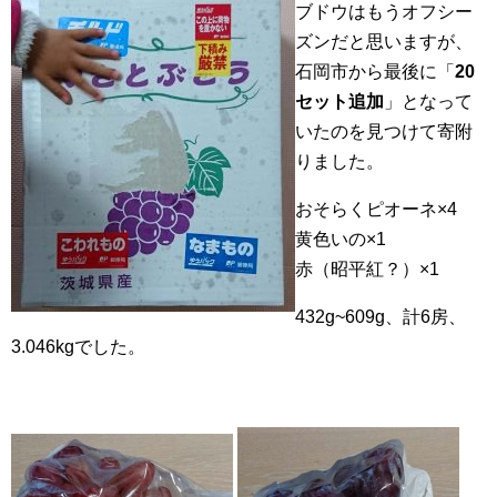
ブドウはもうオフシー
ズンだと思いますが、
石岡市から最後に「
20
セット追加
」となって
いたのを見つけて寄附
りました。
おそらくピオーネ×4
黄色いの×1
赤（昭平紅？）×1
432g~609g、計6房、
3.046kgでした。