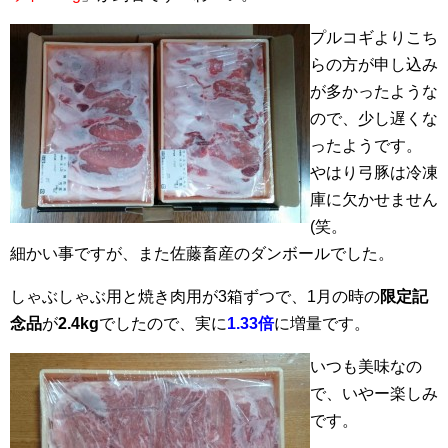
プルコギよりこち
らの方が申し込み
が多かったような
ので、少し遅くな
ったようです。
やはり弓豚は冷凍
庫に欠かせません
(笑。
細かい事ですが、また佐藤畜産のダンボールでした。
しゃぶしゃぶ用と焼き肉用が3箱ずつで、1月の時の
限定記
念品
が
2.4kg
でしたので、実に
1.33倍
に増量です。
いつも美味なの
で、いやー楽しみ
です。