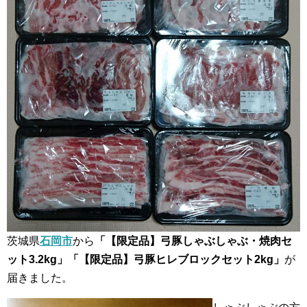
茨城県
石岡市
から
「【限定品】弓豚しゃぶしゃぶ・焼肉セ
ット3.2kg」「【限定品】弓豚ヒレブロックセット2kg」
が
届きました。