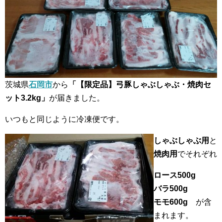
茨城県
石岡市
から
「【限定品】弓豚しゃぶしゃぶ・焼肉セ
ット3.2kg」
が届きました。
いつもと同じように冷凍便です。
しゃぶしゃぶ用
と
焼肉用
でそれぞれ
ロース500g
バラ500g
モモ600g
が含
まれます。