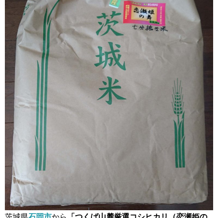
茨城県
石岡市
から
「つくば山麓厳選コシヒカリ（恋瀬姫の