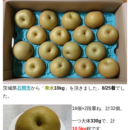
茨城県
石岡市
から「
幸水
10kg
」を頂きました。
8/25着
でし
た。
16個×2段重ね、計32個。
一つ大体
330g
で、計
10.5kg
程です。