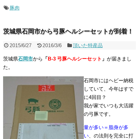
豚肉
茨城県石岡市から弓豚ヘルシーセットが到着！
2015/6/27
2016/3/6
頂いた特産品
茨城県
石岡市
から
「
B-3 弓豚ヘルシーセット
」
が届きまし
た。
石岡市にはヘビー納税
していて、今年はすで
に4回目？
我が家でいつも大活躍
の弓豚です。
量が多い＝脂身が多
い
、の法則を完全に打