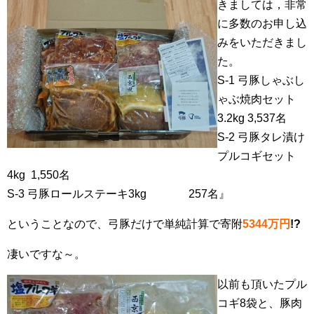
きましては，非常
に多数のお申し込
みをいただきまし
た。
S-1 弓豚しゃぶし
ゃぶ焼肉セット
3.2kg 3,537名
S-2 弓豚タレ漬け
プルコギセット
4kg 1,550名
S-3 弓豚ロールステーキ3kg 257名』
ということなので、弓豚だけで単純計算で寄附
5344万円
!?
凄いですな～。
以前も頂いたプル
コギ8袋と、豚肉