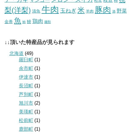
マンゴー
枝豆
松茸
柿
牛肉
豚肉
梨(洋梨)
米
玉ねぎ
野菜
漬魚
羊肉
酒
魚
鶏肉
金券
鰻
鮪
麺類
↓↓頂いた特産品が見られます
北海道
(49)
羅臼町
(1)
余市町
(1)
伊達市
(1)
長沼町
(1)
芦別町
(1)
旭川市
(2)
美瑛町
(1)
松前町
(1)
鹿部町
(1)