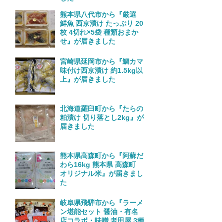
熊本県八代市から『厳選
鮮魚 西京漬け たっぷり 20
枚 4切れ×5袋 種類おまか
せ』が届きました
宮崎県延岡市から『鯛カマ
味付け西京漬け 約1.5kg以
上』が届きました
北海道羅臼町から『たらの
粕漬け 切り落とし2kg』が
届きました
熊本県高森町から『阿蘇だ
わら16kg 熊本県 高森町
オリジナル米』が届きまし
た
岐阜県飛騨市から『ラーメ
ン堪能セット 醤油・有名
店コラボ・味噌 老田屋 3種