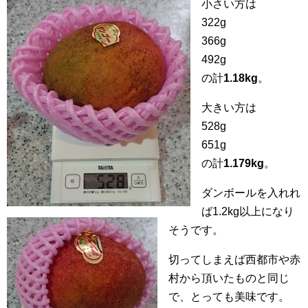
小さい方は
322g
366g
492g
の計
1.18kg
。
大きい方は
528g
651g
の計
1.179kg
。
ダンボールを入れれ
ば1.2kg以上になり
そうです。
切ってしまえば西都市や赤
村から頂いたものと同じ
で、とっても美味です。