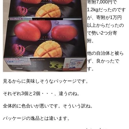
寄附7,000円で
1.2kgだったのです
が、寄附が1万円
以上からだったの
で勢い2つ分寄
附。
他の自治体と被ら
ず、良かったで
す。
見るからに美味しそうなパッケージです。
それぞれ3個と2個・・・、違うのね。
全体的に色合いが悪いです。そういう訳ね。
パッケージの逸品とは違います。