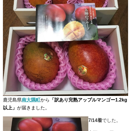
鹿児島県
南大隅町
から
「訳あり完熟アップルマンゴー1.2kg
以上」
が届きました。
7/14着
でした。