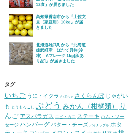
12食』が届きました
高知県香南市から『土佐文
旦（家庭用）10kg』が届
きました
北海道雄武町から『北海道
雄武町産 ほたて貝柱(冷
凍) Aフレーク 1kg[訳あ
り品]』が届きました
タグ
いちご
さくらんぼ
じゃがい
うに・イクラ
かぼちゃ
ぶどう
みかん（柑橘類）
り
も
とうもろこし
んご
ステーキ
アスパラガス
ハム・ソー
エビ・カニ
ハンバーグ
ホタ
バター・チーズ
セージ
パイナップル
桃
テ・カキ
メロン・スイカ