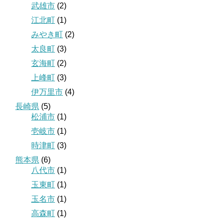
武雄市
(2)
江北町
(1)
みやき町
(2)
太良町
(3)
玄海町
(2)
上峰町
(3)
伊万里市
(4)
長崎県
(5)
松浦市
(1)
壱岐市
(1)
時津町
(3)
熊本県
(6)
八代市
(1)
玉東町
(1)
玉名市
(1)
高森町
(1)