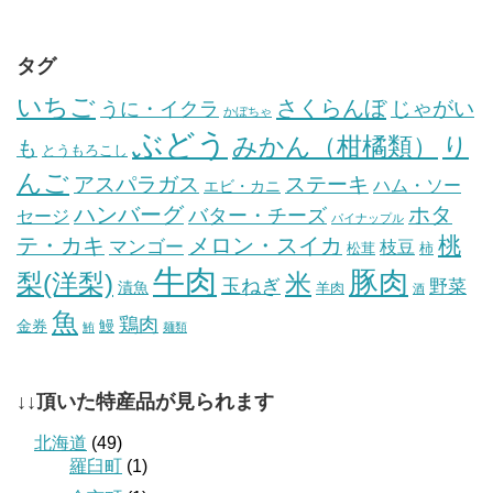
タグ
いちご
さくらんぼ
じゃがい
うに・イクラ
かぼちゃ
ぶどう
みかん（柑橘類）
り
も
とうもろこし
んご
ステーキ
アスパラガス
ハム・ソー
エビ・カニ
ハンバーグ
ホタ
バター・チーズ
セージ
パイナップル
桃
テ・カキ
メロン・スイカ
マンゴー
枝豆
松茸
柿
牛肉
豚肉
梨(洋梨)
米
玉ねぎ
野菜
漬魚
羊肉
酒
魚
鶏肉
金券
鰻
鮪
麺類
↓↓頂いた特産品が見られます
北海道
(49)
羅臼町
(1)