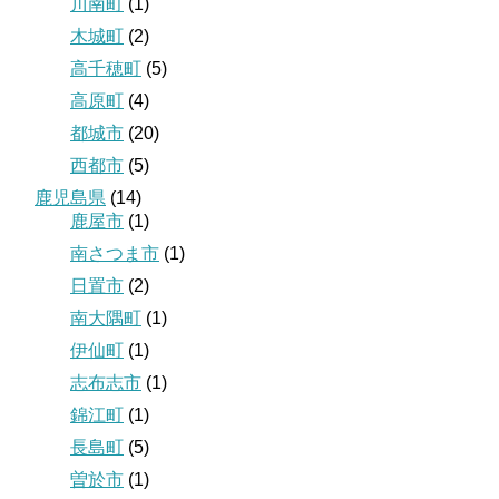
川南町
(1)
木城町
(2)
高千穂町
(5)
高原町
(4)
都城市
(20)
西都市
(5)
鹿児島県
(14)
鹿屋市
(1)
南さつま市
(1)
日置市
(2)
南大隅町
(1)
伊仙町
(1)
志布志市
(1)
錦江町
(1)
長島町
(5)
曽於市
(1)