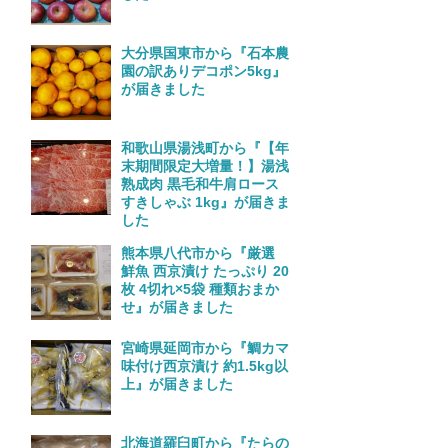
大分県国東市から『石本農
園の訳ありデコポン5kg』
が届きました
和歌山県湯浅町から『【年
末期間限定大増量！】湯浅
熟成肉 黒毛和牛肩ロース
すきしゃぶ 1kg』が届きま
した
熊本県八代市から『厳選
鮮魚 西京漬け たっぷり 20
枚 4切れ×5袋 種類おまか
せ』が届きました
宮崎県延岡市から『鯛カマ
味付け西京漬け 約1.5kg以
上』が届きました
北海道羅臼町から『たらの