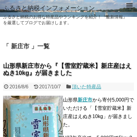
ふるさと納税インフォメーション
ふるさと納税のお得な特産品やランキングを紹介！『最新情報』
を厳選してブログでお届けします。
「 新庄市 」一覧
山形県新庄市から『【雪室貯蔵米】新庄産はえ
ぬき10kg』が届きました
2016/8/6
2017/10/7
頂いた特産品
山形県
新庄市
から寄付5,000円で
いただける「【雪室貯蔵米】新
庄産はえぬき10kg」が届きまし
た。