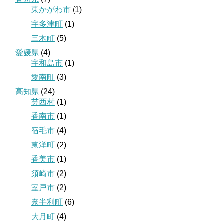
東かがわ市
(1)
宇多津町
(1)
三木町
(5)
愛媛県
(4)
宇和島市
(1)
愛南町
(3)
高知県
(24)
芸西村
(1)
香南市
(1)
宿毛市
(4)
東洋町
(2)
香美市
(1)
須崎市
(2)
室戸市
(2)
奈半利町
(6)
大月町
(4)