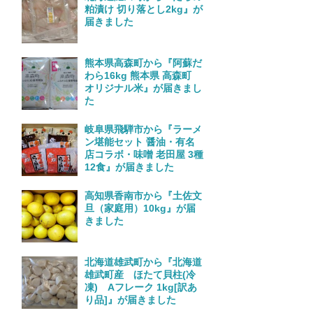
粕漬け 切り落とし2kg』が
届きました
熊本県高森町から『阿蘇だ
わら16kg 熊本県 高森町
オリジナル米』が届きまし
た
岐阜県飛騨市から『ラーメ
ン堪能セット 醤油・有名
店コラボ・味噌 老田屋 3種
12食』が届きました
高知県香南市から『土佐文
旦（家庭用）10kg』が届
きました
北海道雄武町から『北海道
雄武町産 ほたて貝柱(冷
凍) Aフレーク 1kg[訳あ
り品]』が届きました