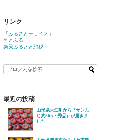
リンク
「ふるさとチョイス」
さとふる
楽天ふるさと納税
最近の投稿
山形県大江町から『サンふ
じ約5kg・秀品』が届きま
した
大分県国東市から『石本農