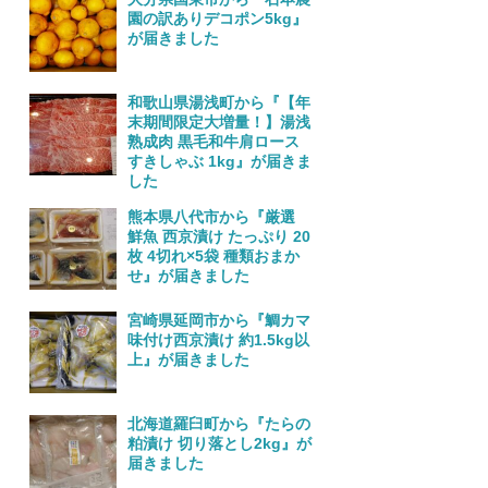
園の訳ありデコポン5kg』
が届きました
和歌山県湯浅町から『【年
末期間限定大増量！】湯浅
熟成肉 黒毛和牛肩ロース
すきしゃぶ 1kg』が届きま
した
熊本県八代市から『厳選
鮮魚 西京漬け たっぷり 20
枚 4切れ×5袋 種類おまか
せ』が届きました
宮崎県延岡市から『鯛カマ
味付け西京漬け 約1.5kg以
上』が届きました
北海道羅臼町から『たらの
粕漬け 切り落とし2kg』が
届きました