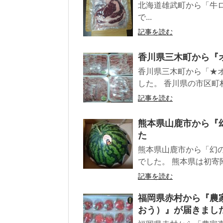
北海道雄武町から「牛ロ
で...
記事を読む
香川県三木町から『
香川県三木町から「★オ
した。 香川県の市区町村
記事を読む
熊本県山鹿市から『
た
熊本県山鹿市から「幻の
でした。 熊本県は初寄附
記事を読む
福岡県赤村から『農家
おう）』が届きまし