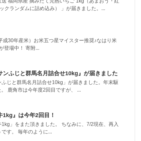
送 福岡県産 摘みたて完熟いちご 1kg（あまおう・紅
ックランダムに詰め込み） 」が届きました。...
平成30年産米）お米五つ星マイスター推奨♪なはり米
 が登場中！ 寄附...
ンふじと群馬名月詰合せ10kg』が届きました
ふじと群馬名月詰合せ10kg」が届きました。年末駆
。 鹿角市は今年度2回目ですが、 ...
1kg』は今年2回目！
1kg」をまた頂きました。 ちなみに、7/2現在、再入
す。 毎年のように...