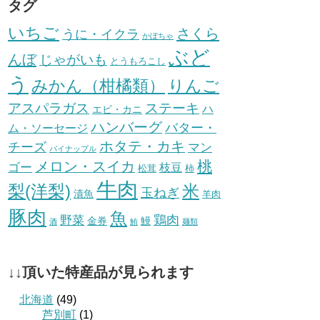
タグ
いちご
さくら
うに・イクラ
かぼちゃ
ぶど
んぼ
じゃがいも
とうもろこし
う
みかん（柑橘類）
りんご
ステーキ
アスパラガス
ハ
エビ・カニ
ハンバーグ
バター・
ム・ソーセージ
ホタテ・カキ
チーズ
マン
パイナップル
桃
メロン・スイカ
ゴー
枝豆
松茸
柿
牛肉
梨(洋梨)
米
玉ねぎ
漬魚
羊肉
豚肉
魚
鶏肉
野菜
金券
鰻
酒
鮪
麺類
↓↓頂いた特産品が見られます
北海道
(49)
芦別町
(1)