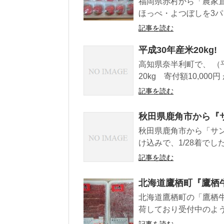
福岡県赤村から「農家直
ほっぺ・よつぼしを3パ
記事を読む
平成30年産米20kg!
高知県奈半利町で、 （
20kg 寄付額10,000円
記事を読む
秋田県鹿角市から『サ
秋田県鹿角市から「サン
け込みで、1/28着でした
記事を読む
北海道鷹栖町『鷹栖牛
北海道鷹栖町の「鷹栖牛
荷しており受付中のようで