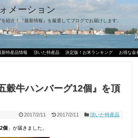
ォメーション
グを紹介！『最新情報』を厳選してブログでお届けします。
最新特産品情報
頂いた特産品
決定版！お米ランキング
お得な金
五穀牛ハンバーグ12個』を頂
2017/2/11
2017/2/11
頂いた特産品
2個
」が届きました。