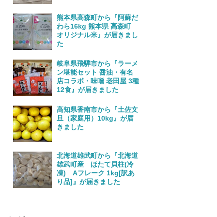
熊本県高森町から『阿蘇だ
わら16kg 熊本県 高森町
オリジナル米』が届きまし
た
岐阜県飛騨市から『ラーメ
ン堪能セット 醤油・有名
店コラボ・味噌 老田屋 3種
12食』が届きました
高知県香南市から『土佐文
旦（家庭用）10kg』が届
きました
北海道雄武町から『北海道
雄武町産 ほたて貝柱(冷
凍) Aフレーク 1kg[訳あ
り品]』が届きました