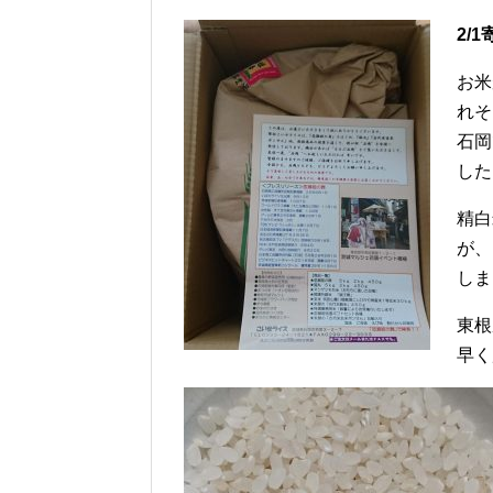
2/1
お米
れそ
石岡
した
精白
が、
しま
東根
早く