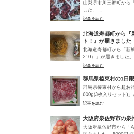
山梨県市川三郷町から「
した。 ...
記事を読む
北海道寿都町から『
ト！』が届きました
北海道寿都町から「新鮮
210）」が届きました。7
記事を読む
群馬県榛東村の1日
群馬県榛東村から超お
600g(3枚入りセット)」
記事を読む
大阪府泉佐野市の泉
大阪府泉佐野市から「A