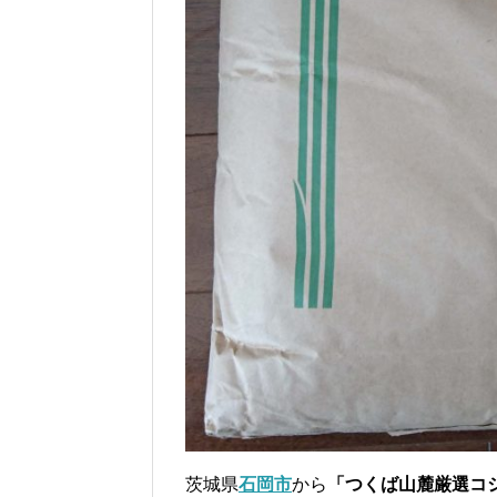
茨城県
石岡市
から
「つくば山麓厳選コシ