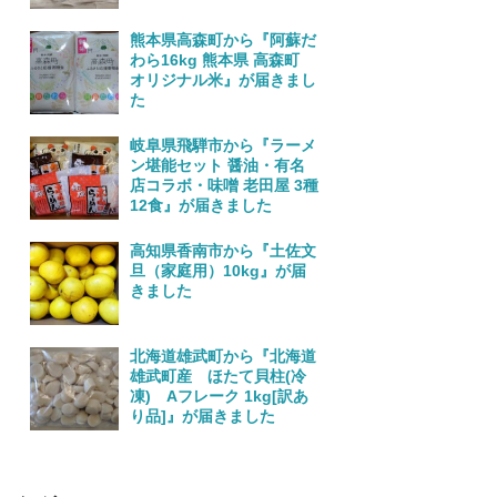
熊本県高森町から『阿蘇だ
わら16kg 熊本県 高森町
オリジナル米』が届きまし
た
岐阜県飛騨市から『ラーメ
ン堪能セット 醤油・有名
店コラボ・味噌 老田屋 3種
12食』が届きました
高知県香南市から『土佐文
旦（家庭用）10kg』が届
きました
北海道雄武町から『北海道
雄武町産 ほたて貝柱(冷
凍) Aフレーク 1kg[訳あ
り品]』が届きました