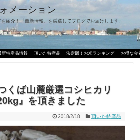
ォメーション
グを紹介！『最新情報』を厳選してブログでお届けします。
最新特産品情報
頂いた特産品
決定版！お米ランキング
お得な金
つくば山麓厳選コシヒカリ
0kg』を頂きました
2018/2/18
頂いた特産品