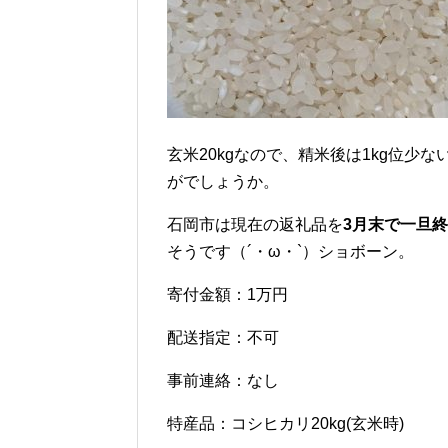
玄米20kgなので、精米後は1kg位
がでしょうか。
石岡市は現在の返礼品を
3月末で一旦
そうです（´・ω・`）ショボーン。
寄付金額：1万円
配送指定：不可
事前連絡：なし
特産品：コシヒカリ20kg(玄米時)