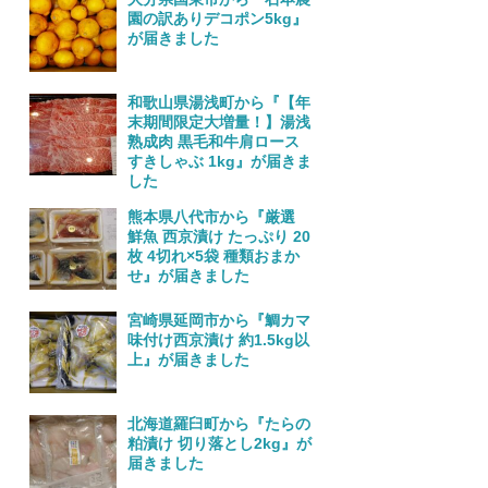
園の訳ありデコポン5kg』
が届きました
和歌山県湯浅町から『【年
末期間限定大増量！】湯浅
熟成肉 黒毛和牛肩ロース
すきしゃぶ 1kg』が届きま
した
熊本県八代市から『厳選
鮮魚 西京漬け たっぷり 20
枚 4切れ×5袋 種類おまか
せ』が届きました
宮崎県延岡市から『鯛カマ
味付け西京漬け 約1.5kg以
上』が届きました
北海道羅臼町から『たらの
粕漬け 切り落とし2kg』が
届きました