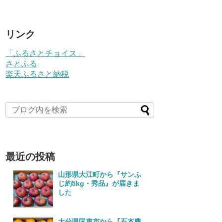
リンク
「ふるさとチョイス」
さとふる
楽天ふるさと納税
最近の投稿
山形県大江町から『サンふ
じ約5kg・秀品』が届きま
した
大分県国東市から『石本農