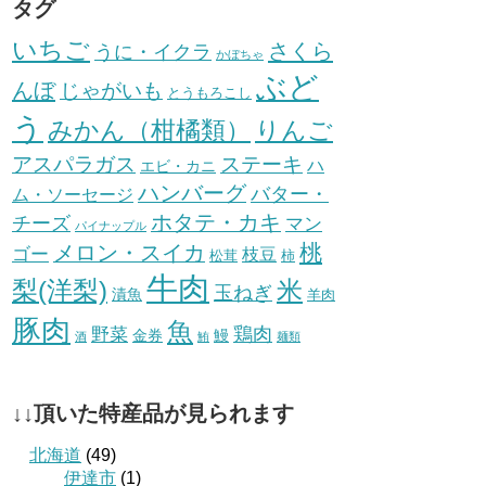
タグ
いちご
さくら
うに・イクラ
かぼちゃ
ぶど
んぼ
じゃがいも
とうもろこし
う
みかん（柑橘類）
りんご
ステーキ
アスパラガス
ハ
エビ・カニ
ハンバーグ
バター・
ム・ソーセージ
ホタテ・カキ
チーズ
マン
パイナップル
桃
メロン・スイカ
ゴー
枝豆
松茸
柿
牛肉
梨(洋梨)
米
玉ねぎ
漬魚
羊肉
豚肉
魚
鶏肉
野菜
金券
鰻
酒
鮪
麺類
↓↓頂いた特産品が見られます
北海道
(49)
伊達市
(1)