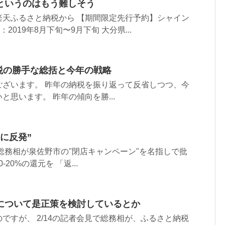
というのはもう難しそう
楽天ふるさと納税から 【期間限定先行予約】シャイン
：2019年8月下旬〜9月下旬 大分県...
税の勝手な総括と今年の戦略
ございます。 昨年の納税を振り返って反省しつつ、今
と思います。 昨年の傾向を勝...
に反発”
田総務相が泉佐野市の"閉店キャンペーン"を名指しで批
-20%の還元を 「返...
について是正策を検討しているとか
ですが、 2/14の記者会見で総務相が、ふるさと納税