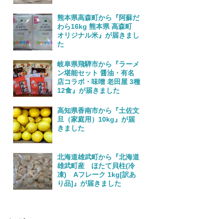
熊本県高森町から『阿蘇だ
わら16kg 熊本県 高森町
オリジナル米』が届きまし
た
岐阜県飛騨市から『ラーメ
ン堪能セット 醤油・有名
店コラボ・味噌 老田屋 3種
12食』が届きました
高知県香南市から『土佐文
旦（家庭用）10kg』が届
きました
北海道雄武町から『北海道
雄武町産 ほたて貝柱(冷
凍) Aフレーク 1kg[訳あ
り品]』が届きました