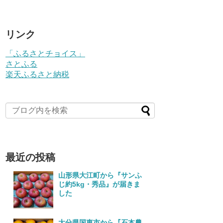
リンク
「ふるさとチョイス」
さとふる
楽天ふるさと納税
最近の投稿
山形県大江町から『サンふ
じ約5kg・秀品』が届きま
した
大分県国東市から『石本農