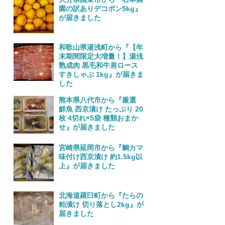
園の訳ありデコポン5kg』
が届きました
和歌山県湯浅町から『【年
末期間限定大増量！】湯浅
熟成肉 黒毛和牛肩ロース
すきしゃぶ 1kg』が届きま
した
熊本県八代市から『厳選
鮮魚 西京漬け たっぷり 20
枚 4切れ×5袋 種類おまか
せ』が届きました
宮崎県延岡市から『鯛カマ
味付け西京漬け 約1.5kg以
上』が届きました
北海道羅臼町から『たらの
粕漬け 切り落とし2kg』が
届きました