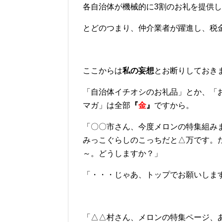
各自治体が機械的に3割のお礼を提供
とどのつまり、仲介業者が躍進し、税
ここからは
私の妄想
とお断りしておき
「自治体イチオシのお礼品」とか、「
マガ」は全部
『
金
』
ですから。
「〇〇市さん、今度メロンの特集組みま
みっこぐらしのこっちだと△万です。
～。どうしますか？」
「・・・じゃあ、トップでお願いしま
「△△村さん、メロンの特集ページ、