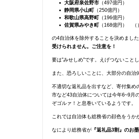
大阪府泉佐野市
（497億円）
静岡県小山町
（250億円）
和歌山県高野町
（196億円）
佐賀県みやき町
（168億円） 
の4自治体を除外することを決めまし
受けられません。ご注意を！
要は”みせしめ”です。えげつないこと
また、恐ろしいことに、大部分の自治
不適切な返礼品を出すなど、寄付集め
市など43自治体については今年6~9
ぞゴルァ！と息巻いているようです。
これでは自治体も総務省の顔色をうか
なにより総務省が
『返礼品3割』のお