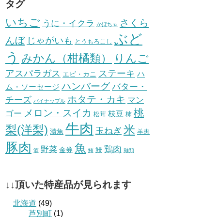
タグ
いちご
さくら
うに・イクラ
かぼちゃ
ぶど
んぼ
じゃがいも
とうもろこし
う
みかん（柑橘類）
りんご
ステーキ
アスパラガス
ハ
エビ・カニ
ハンバーグ
バター・
ム・ソーセージ
ホタテ・カキ
チーズ
マン
パイナップル
桃
メロン・スイカ
ゴー
枝豆
松茸
柿
牛肉
梨(洋梨)
米
玉ねぎ
漬魚
羊肉
豚肉
魚
鶏肉
野菜
金券
鰻
酒
鮪
麺類
↓↓頂いた特産品が見られます
北海道
(49)
芦別町
(1)