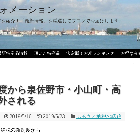
ォメーション
グを紹介！『最新情報』を厳選してブログでお届けします。
最新特産品情報
頂いた特産品
決定版！お米ランキング
お得な金
度から泉佐野市・小山町・高
外される
2019/5/16
2019/5/23
ふるさと納税の話題
と納税の新制度から