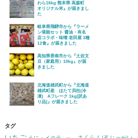
わら16kg 熊本県 高森町
オリジナル米』が届きまし
た
岐阜県飛騨市から『ラーメ
ン堪能セット 醤油・有名
店コラボ・味噌 老田屋 3種
12食』が届きました
高知県香南市から『土佐文
旦（家庭用）10kg』が届
きました
北海道雄武町から『北海道
雄武町産 ほたて貝柱(冷
凍) Aフレーク 1kg[訳あ
り品]』が届きました
タグ
いちご
さくらんぼ
じゃがい
うに・イクラ