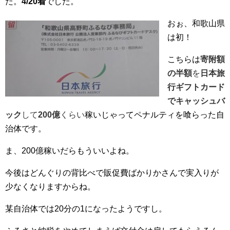
た。
4/20着
でした。
おぉ、和歌山県
は初！
こちらは
寄附額
の半額
を
日本旅
行ギフトカード
でキャッシュバ
ック
して
200億
くらい
稼いじゃってペナルティを喰らった自
治体です。
ま、200億稼いだらもういいよね。
今後はどんぐりの背比べで販促費ばかりかさんで実入りが
少なくなりますからね。
某自治体では20分の1になったようですし。