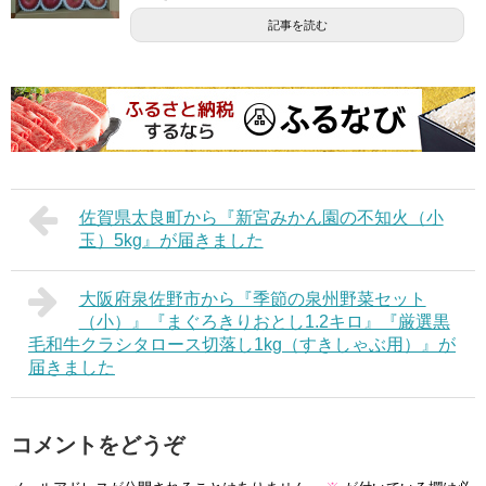
記事を読む
佐賀県太良町から『新宮みかん園の不知火（小
玉）5kg』が届きました
大阪府泉佐野市から『季節の泉州野菜セット
（小）』『まぐろきりおとし1.2キロ』『厳選黒
毛和牛クラシタロース切落し1kg（すきしゃぶ用）』が
届きました
コメントをどうぞ