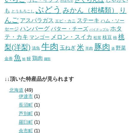
かぼちゃ
ぶどう
みかん（柑橘類）
り
も
とうもろこし
んご
ステーキ
アスパラガス
ハム・ソー
エビ・カニ
ハンバーグ
ホタ
バター・チーズ
セージ
パイナップル
桃
テ・カキ
メロン・スイカ
マンゴー
枝豆
松茸
柿
牛肉
豚肉
梨(洋梨)
米
玉ねぎ
野菜
漬魚
羊肉
酒
魚
鶏肉
金券
鰻
鮪
麺類
↓↓頂いた特産品が見られます
北海道
(49)
伊達市
(1)
長沼町
(1)
芦別町
(1)
羅臼町
(1)
余市町
(1)