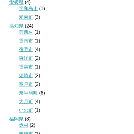
愛媛県
(4)
宇和島市
(1)
愛南町
(3)
高知県
(24)
芸西村
(1)
香南市
(1)
宿毛市
(4)
東洋町
(2)
香美市
(1)
須崎市
(2)
室戸市
(2)
奈半利町
(6)
大月町
(4)
いの町
(1)
福岡県
(8)
赤村
(2)
筑後市
(1)