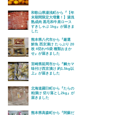
和歌山県湯浅町から『【年
末期間限定大増量！】湯浅
熟成肉 黒毛和牛肩ロース
すきしゃぶ 1kg』が届きま
した
熊本県八代市から『厳選
鮮魚 西京漬け たっぷり 20
枚 4切れ×5袋 種類おまか
せ』が届きました
宮崎県延岡市から『鯛カマ
味付け西京漬け 約1.5kg以
上』が届きました
北海道羅臼町から『たらの
粕漬け 切り落とし2kg』が
届きました
熊本県高森町から『阿蘇だ