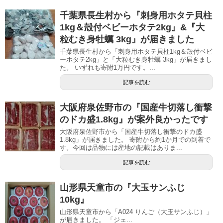
千葉県長生村から『刺身用ホタテ貝柱
1kg＆殻付ベビーホタテ2kg』&『大
粒むき身牡蠣 3kg』が届きました
千葉県長生村から「刺身用ホタテ貝柱1kg＆殻付ベビ
ーホタテ2kg」と「大粒むき身牡蠣 3kg」が届きまし
た。 いずれも寄附1万円です。...
記事を読む
大阪府泉佐野市の『国産牛切落し衝撃
のドカ盛1.8kg』が案外良かったです
大阪府泉佐野市から「国産牛切落し衝撃のドカ盛
1.8kg」が届きました。 寄附から約1か月での到着で
す。今回は品物には産地の記載はありま...
記事を読む
山形県天童市の『大玉サンふじ
10kg』
山形県天童市から「A024 りんご（大玉サンふじ）」
が届きました。 「ジェ...