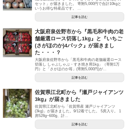
セット」が届きました。 寄附5,000円で合計10kgと
いうお得な特産品です。 ...
記事を読む
大阪府泉佐野市から『黒毛和牛肉の老
舗厳選ロース切落し1kg』と『いちご
(さがほのか)4パック』が届きまし
た・・・？
大阪府泉佐野市から「黒毛和牛肉の老舗厳選ロース
切落し しゃぶしゃぶ・すき焼き用1kg」（寄附1万
円）と「さがほのか苺」(寄附5,000円)が...
記事を読む
佐賀県江北町から『瀬戸ジャイアンツ
3kg』が届きました
佐賀県江北町から「佐賀県産 瀬戸ジャイアンツ
(3kg)」が届きました。9/12着でした。 5房入り。 1
房528g~600g、計...
記事を読む