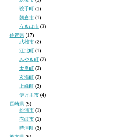
鞍手町
(1)
朝倉市
(1)
うきは市
(3)
佐賀県
(17)
武雄市
(2)
江北町
(1)
みやき町
(2)
太良町
(3)
玄海町
(2)
上峰町
(3)
伊万里市
(4)
長崎県
(5)
松浦市
(1)
壱岐市
(1)
時津町
(3)
熊本県
(6)