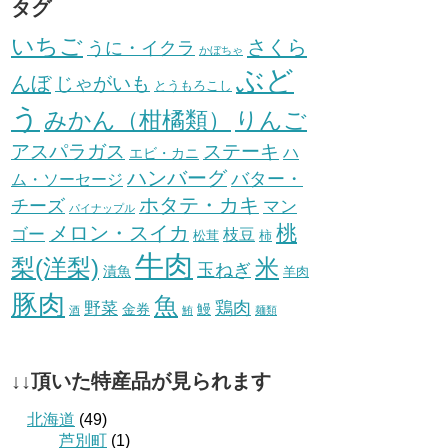
タグ
いちご
さくら
うに・イクラ
かぼちゃ
ぶど
んぼ
じゃがいも
とうもろこし
う
みかん（柑橘類）
りんご
ステーキ
アスパラガス
ハ
エビ・カニ
ハンバーグ
バター・
ム・ソーセージ
ホタテ・カキ
チーズ
マン
パイナップル
桃
メロン・スイカ
ゴー
枝豆
松茸
柿
牛肉
梨(洋梨)
米
玉ねぎ
漬魚
羊肉
豚肉
魚
鶏肉
野菜
金券
鰻
酒
鮪
麺類
↓↓頂いた特産品が見られます
北海道
(49)
芦別町
(1)