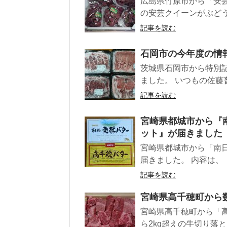
広島県竹原市から「安芸
の安芸クイーンがぶどう
記事を読む
石岡市の今年度の情報
茨城県石岡市から特別記
ました。 いつもの佐藤畜
記事を読む
宮崎県都城市から『
ット』が届きました
宮崎県都城市から「南
届きました。 内容は、 ・高
記事を読む
宮崎県高千穂町から数
宮崎県高千穂町から「高
ら2kg超えの牛切り落と