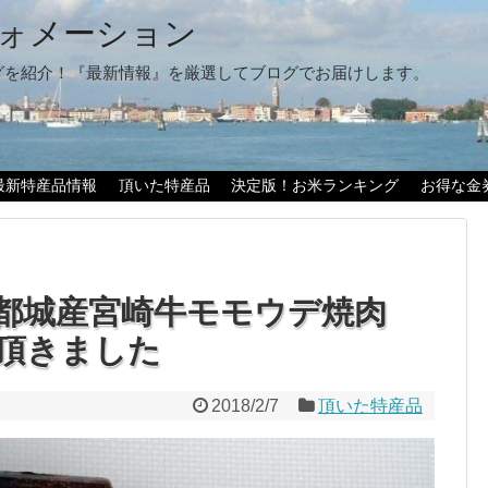
ォメーション
グを紹介！『最新情報』を厳選してブログでお届けします。
最新特産品情報
頂いた特産品
決定版！お米ランキング
お得な金
都城産宮崎牛モモウデ焼肉
頂きました
2018/2/7
頂いた特産品