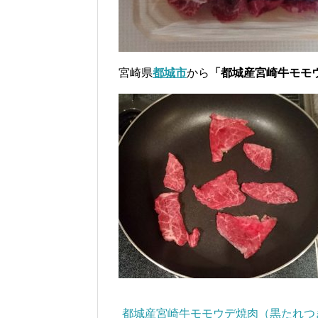
宮崎県
都城市
から
「都城産宮崎牛モモ
都城産宮崎牛モモウデ焼肉（黒たれつ