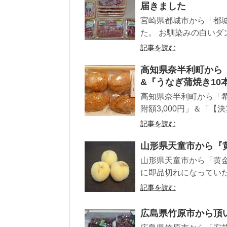
届きました
宮崎県都城市から「都城
た。 お馴染みの白いダン
記事を読む
高知県奈半利町から『
&『うなぎ蒲焼き10
高知県奈半利町から「希
附額3,000円」＆「【
記事を読む
山形県天童市から『
山形県天童市から「黄金
に即品切れになっていた
記事を読む
広島県竹原市から頂