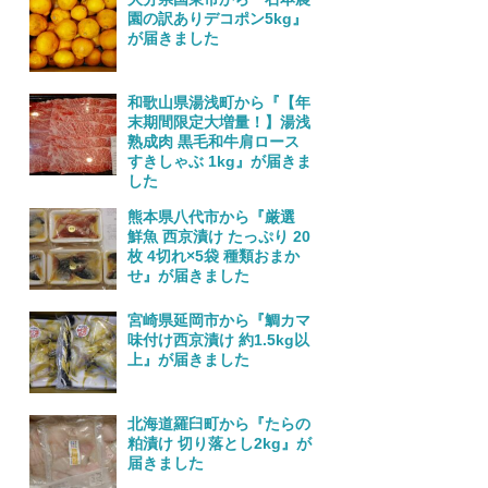
園の訳ありデコポン5kg』
が届きました
和歌山県湯浅町から『【年
末期間限定大増量！】湯浅
熟成肉 黒毛和牛肩ロース
すきしゃぶ 1kg』が届きま
した
熊本県八代市から『厳選
鮮魚 西京漬け たっぷり 20
枚 4切れ×5袋 種類おまか
せ』が届きました
宮崎県延岡市から『鯛カマ
味付け西京漬け 約1.5kg以
上』が届きました
北海道羅臼町から『たらの
粕漬け 切り落とし2kg』が
届きました