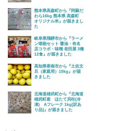
熊本県高森町から『阿蘇だ
わら16kg 熊本県 高森町
オリジナル米』が届きまし
た
岐阜県飛騨市から『ラーメ
ン堪能セット 醤油・有名
店コラボ・味噌 老田屋 3種
12食』が届きました
高知県香南市から『土佐文
旦（家庭用）10kg』が届
きました
北海道雄武町から『北海道
雄武町産 ほたて貝柱(冷
凍) Aフレーク 1kg[訳あ
り品]』が届きました