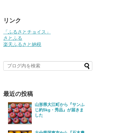
リンク
「ふるさとチョイス」
さとふる
楽天ふるさと納税
最近の投稿
山形県大江町から『サンふ
じ約5kg・秀品』が届きま
した
大分県国東市から『石本農