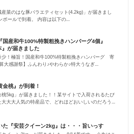
産菜のはな豚バラエティセット(4.2kg)」が届きまし
ボールで到着。 内容は以下の...
国産和牛100%特製粗挽きハンバーグ4個』
本』が届きました
少！極旨！国産和牛100%特製粗挽きハンバーグ 寄
決算大感謝祭】ふんわり♪やわらか♪特大うなぎ...
黄金桃』が到着！
桃5kg」が届きました！！某サイトで入荷されるたび
大大大人気の特産品で、どれほどおいしいのだろう...
いた『安芸クイーン2kg』は・・・旨いっす