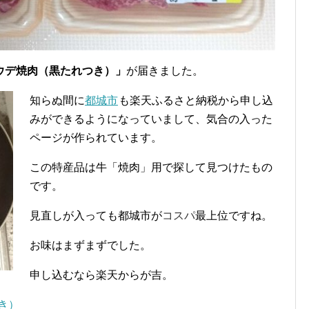
ウデ焼肉（黒たれつき）」
が届きました。
知らぬ間に
都城市
も楽天ふるさと納税から申し込
みができるようになっていまして、気合の入った
ページが作られています。
この特産品は牛「焼肉」用で探して見つけたもの
です。
見直しが入っても都城市が
コスパ
最上位ですね。
お味はまずまずでした。
申し込むなら楽天からが吉。
き）