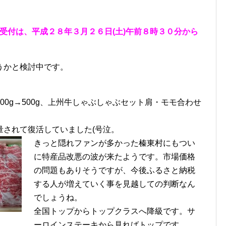
受付は、平成２８年３月２６日(土)午前８時３０分から
うかと検討中です。
00g→500g、上州牛しゃぶしゃぶセット肩・モモ合わせ
量されて復活していました(号泣。
きっと隠れファンが多かった榛東村にもつい
に特産品改悪の波が来たようです。市場価格
の問題もありそうですが、今後ふるさと納税
する人が増えていく事を見越しての判断なん
でしょうね。
全国トップからトップクラスへ降級です。サ
ーロインステーキから見ればトップです。