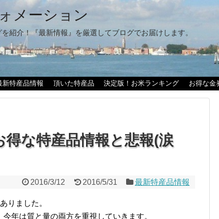
ォメーション
グを紹介！『最新情報』を厳選してブログでお届けします。
最新特産品情報
頂いた特産品
決定版！お米ランキング
お得な金
お得な特産品情報と悲報(涙
2016/3/12
2016/5/31
最新特産品情報
がありました。
。今年は
質と量の両方を重視
していきます。