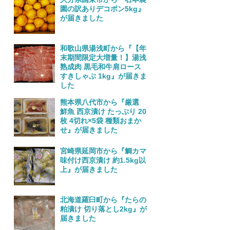
園の訳ありデコポン5kg』
が届きました
和歌山県湯浅町から『【年
末期間限定大増量！】湯浅
熟成肉 黒毛和牛肩ロース
すきしゃぶ 1kg』が届きま
した
熊本県八代市から『厳選
鮮魚 西京漬け たっぷり 20
枚 4切れ×5袋 種類おまか
せ』が届きました
宮崎県延岡市から『鯛カマ
味付け西京漬け 約1.5kg以
上』が届きました
北海道羅臼町から『たらの
粕漬け 切り落とし2kg』が
届きました