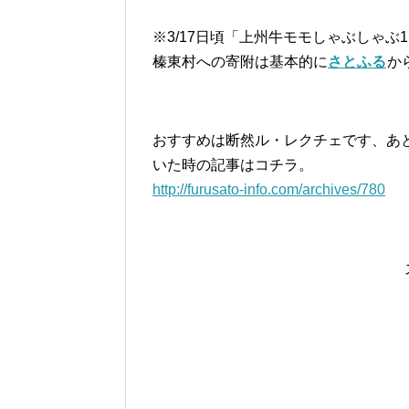
※3/17日頃「上州牛モモしゃぶしゃぶ
榛東村への寄附は基本的に
さとふる
か
おすすめは断然ル・レクチェです、あと
いた時の記事はコチラ。
http://furusato-info.com/archives/780