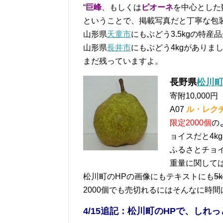
“
巨峰
、もしくは
ピオーネ
を中心とした
ということで、掲載写真だと丁寧な包
山形県
天童市
にもぶどう3.5kgの特
山形県
長井市
にもぶどう4kgがありま
まだ残っていますよ。
長野県
松川
寄附10,000円
A07
ル・レク
限定2000個
の
ョイスだと4kg
ふるさとチョ
重量に関して
松川町のHPの画像にもテキストにも
5k
2000個でも売切れるにはそんなに時
4/15追記：松川町のHPで、しれ