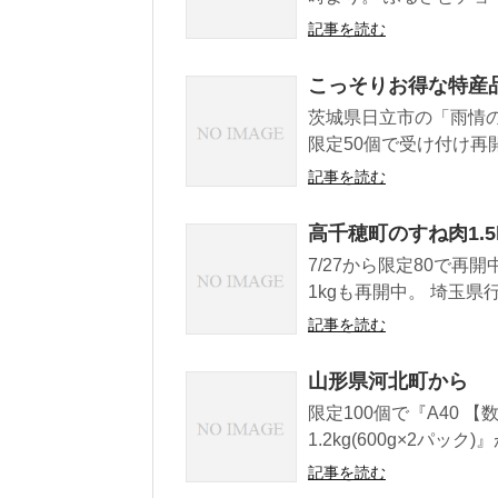
記事を読む
こっそりお得な特産品情報
茨城県日立市の「雨情の里
限定50個で受け付け再開
記事を読む
高千穂町のすね肉1.5
7/27から限定80で
1kgも再開中。 埼玉県
記事を読む
山形県河北町から
限定100個で『A40 
1.2kg(600g×2パッ
記事を読む