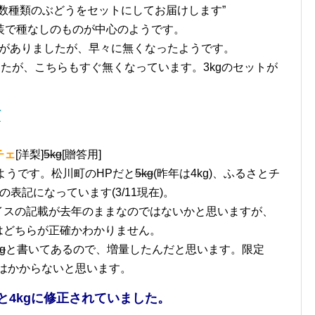
数種類のぶどうをセットにしてお届けします”
装で種なしのものが中心のようです。
産品がありましたが、早々に無くなったようです。
したが、こちらもすぐ無くなっています。3kgのセットが
町
チェ
[洋梨]
5kg
[贈答用]
ようです。松川町のHPだと
5kg
(昨年は4kg)、ふるさとチ
の表記になっています(3/11現在)。
イスの記載が去年のままなのではないかと思いますが、
はどちらが正確かわかりません。
g
と書いてあるので、増量したんだと思います。限定
間はかからないと思います。
っと4kgに修正されていました。