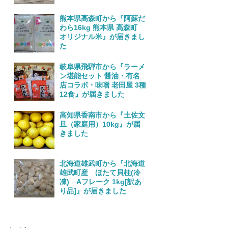
熊本県高森町から『阿蘇だ
わら16kg 熊本県 高森町
オリジナル米』が届きまし
た
岐阜県飛騨市から『ラーメ
ン堪能セット 醤油・有名
店コラボ・味噌 老田屋 3種
12食』が届きました
高知県香南市から『土佐文
旦（家庭用）10kg』が届
きました
北海道雄武町から『北海道
雄武町産 ほたて貝柱(冷
凍) Aフレーク 1kg[訳あ
り品]』が届きました