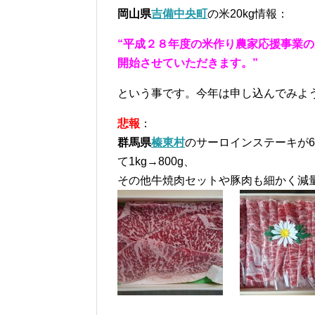
岡山県
吉備中央町
の米20kg情報：
“平成２８年度の米作り農家応援事業の
開始させていただきます。”
という事です。今年は申し込んでみよ
悲報
：
群馬県
榛東村
のサーロインステーキが6
て1kg→800g、
その他牛焼肉セットや豚肉も細かく減