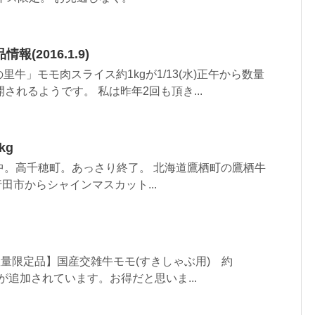
(2016.1.9)
牛」モモ肉スライス約1kgが1/13(水)正午から数量
されるようです。 私は昨年2回も頂き...
kg
再開中。高千穂町。あっさり終了。 北海道鷹栖町の鷹栖牛
行田市からシャインマスカット...
【数量限定品】国産交雑牛モモ(すきしゃぶ用) 約
ク)』が追加されています。お得だと思いま...