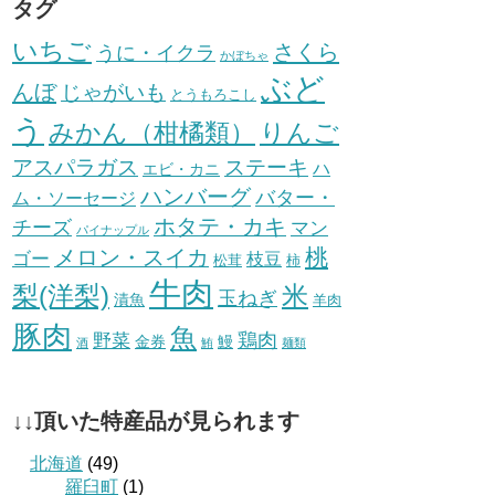
タグ
いちご
さくら
うに・イクラ
かぼちゃ
ぶど
んぼ
じゃがいも
とうもろこし
う
みかん（柑橘類）
りんご
ステーキ
アスパラガス
ハ
エビ・カニ
ハンバーグ
バター・
ム・ソーセージ
ホタテ・カキ
チーズ
マン
パイナップル
桃
メロン・スイカ
ゴー
枝豆
松茸
柿
牛肉
梨(洋梨)
米
玉ねぎ
漬魚
羊肉
豚肉
魚
鶏肉
野菜
金券
鰻
酒
鮪
麺類
↓↓頂いた特産品が見られます
北海道
(49)
羅臼町
(1)