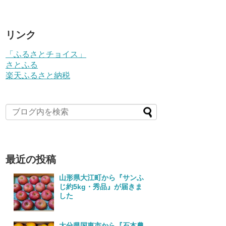
リンク
「ふるさとチョイス」
さとふる
楽天ふるさと納税
最近の投稿
山形県大江町から『サンふ
じ約5kg・秀品』が届きま
した
大分県国東市から『石本農