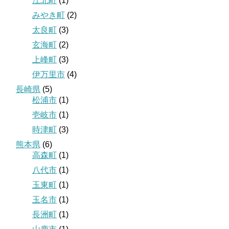
江北町
(1)
みやき町
(2)
太良町
(3)
玄海町
(2)
上峰町
(3)
伊万里市
(4)
長崎県
(5)
松浦市
(1)
壱岐市
(1)
時津町
(3)
熊本県
(6)
高森町
(1)
八代市
(1)
玉東町
(1)
玉名市
(1)
長洲町
(1)