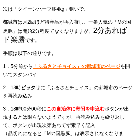
次は「クイーンハーブ豚4kg」狙いで。
都城市は月2回ほど特産品が再入荷し、一番人気の「Mの国
2分あれば
黒豚」は開始2分程度でなくなりますが、
ド楽勝
です。
手順は以下の通りです。
1．5分前から
「ふるさとチョイス」の都城市のページ
を開
いてスタンバイ
2．18時
ピッタリ
に「ふるさとチョイス」の都城市のページ
を再読み込み
3．18時00分00秒に
この自治体に寄附を申込む
ボタンが出
現するとは限らないようですが、再読み込みを繰り返し
て、ボタンが出現次第あわてず素早く記入
（品切れになると「Mの国黒豚」は表示されなくなりま