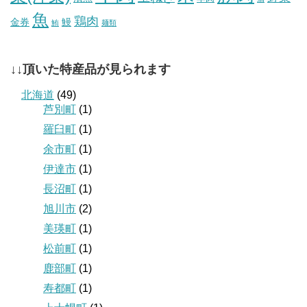
魚
鶏肉
金券
鰻
鮪
麺類
↓↓頂いた特産品が見られます
北海道
(49)
芦別町
(1)
羅臼町
(1)
余市町
(1)
伊達市
(1)
長沼町
(1)
旭川市
(2)
美瑛町
(1)
松前町
(1)
鹿部町
(1)
寿都町
(1)