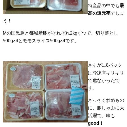
特産品の中でも
最
高の還元率
でしょ
う！
Mの国黒豚と都城産豚がそれぞれ2kgずつで、切り落とし
500g×4とモモスライス500g×4です。
さすがに8パック
は冷凍庫ギリギリ
で危なかったで
す。
さっそく炒めもの
に、豚しゃぶに大
活躍で、味も
good！