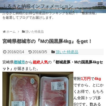
ふるさと納税インフォメーション
ふるさと納税のお得な特産品やランキングを紹介！『最新情報』
を厳選してブログでお届けします。
ホーム
頂いた特産品
宮崎県都城市の『Mの国黒豚4kg』をget！
2016/2/14
2016/3/5
頂いた特産品
宮崎県
都城市
から
超絶人気
の
「都城産豚・Mの国黒豚4kgセ
ット」
が届きました。
寄附
1万円
で
4kg
ですから、とにか
くお得で、もちろ
ん全国トップ(多
分)です。数ある