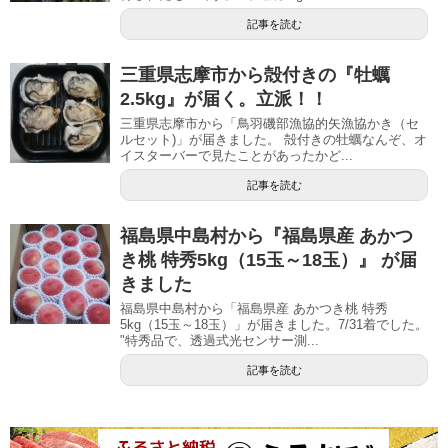
記事を読む
三重県志摩市から殻付きの『牡蠣
2.5kg』が届く。立派！！
三重県志摩市から「鳥羽磯部漁協的矢漁協かき（セ
ルセット)」が届きました。 殻付きの牡蠣なんぞ、オ
イスターバーで見たことがあったかど...
記事を読む
福島県中島村から『福島県産 あかつ
き桃 特秀5kg（15玉～18玉）』 が届
きました
福島県中島村から「福島県産 あかつき桃 特秀
5kg（15玉～18玉）」が届きました。7/31着でした。
"特秀品で、透過式光センサー測...
記事を読む