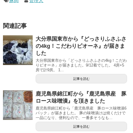
豚肉
管理人
関連記事
大分県国東市から『どっさりふさふさ
の4kg！こだわりピオーネ』が届きま
した
大分県国東市から「どっさりふさふさの4kg！こだわ
りピオーネ」が届きました。9/12着でした。 4房+5
房で計9房。 1...
記事を読む
鹿児島県錦江町から『鹿児島県産 豚
ロース味噌漬』を頂きました
鹿児島県錦江町から「鹿児島県産 豚ロース味噌漬6
パック」が届きました。 豚の味噌漬けは焼くだけで
一品になり、便利なので、一番多そうなも...
記事を読む