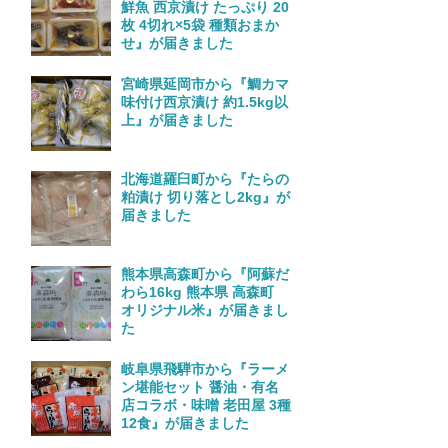
鮮魚 西京漬け たっぷり 20
枚 4切れ×5袋 種類おまか
せ』が届きました
宮崎県延岡市から『鯛カマ
味付け西京漬け 約1.5kg以
上』が届きました
北海道羅臼町から『たらの
粕漬け 切り落とし2kg』が
届きました
熊本県高森町から『阿蘇だ
わら16kg 熊本県 高森町
オリジナル米』が届きまし
た
岐阜県飛騨市から『ラーメ
ン堪能セット 醤油・有名
店コラボ・味噌 老田屋 3種
12食』が届きました