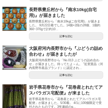
長野県豊丘村から『南水10kg(自宅
用)』が届きました
長野県豊丘村から「南水10kg(ご自宅用)」が届きま
した。 9月22日着でした。14個×2段の28個、1個約
360~370gで計約10...
記事を読む
大阪府河内長野市から『ぶどうの詰め
合わせ』が届きましたが
大阪府河内長野市から「No.013 ぶどうの詰め合わ
せ」が届きました。待ってたよ～ん。 ”近里賛品（河
内長野市産品ブランド）に認定され...
記事を読む
岩手県花巻市から『花巻産とれたてア
スパラガス宅配便』が来ました
岩手県花巻市から「花巻産とれたてアスパラガス宅
配便」が届きました。5/30着。 4/1に100個限定で受
付されたものです。3年連続のg...