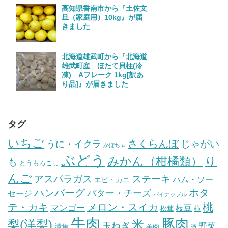
高知県香南市から『土佐文
旦（家庭用）10kg』が届
きました
北海道雄武町から『北海道
雄武町産 ほたて貝柱(冷
凍) Aフレーク 1kg[訳あ
り品]』が届きました
タグ
いちご
さくらんぼ
じゃがい
うに・イクラ
かぼちゃ
ぶどう
みかん（柑橘類）
り
も
とうもろこし
んご
ステーキ
アスパラガス
ハム・ソー
エビ・カニ
ハンバーグ
ホタ
バター・チーズ
セージ
パイナップル
桃
テ・カキ
メロン・スイカ
マンゴー
枝豆
松茸
柿
牛肉
豚肉
梨(洋梨)
米
玉ねぎ
野菜
漬魚
羊肉
酒