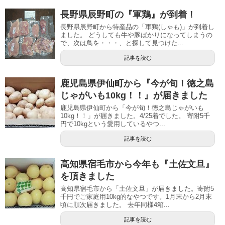
長野県辰野町の『軍鶏』が到着！
長野県辰野町から特産品の「軍鶏(しゃも)」が到着し
ました。 どうしても牛や豚ばかりになってしまうの
で、次は鳥を・・・、と探して見つけた...
記事を読む
鹿児島県伊仙町から『今が旬！徳之島
じゃがいも10kg！！』が届きました
鹿児島県伊仙町から「今が旬！徳之島じゃがいも
10kg！！」が届きました。4/25着でした。 寄附5千
円で10kgという愛用しているやつ...
記事を読む
高知県宿毛市から今年も『土佐文旦』
を頂きました
高知県宿毛市から「土佐文旦」が届きました。寄附5
千円でご家庭用10kg的なやつです。1月末から2月末
頃に順次届きました。 去年同様4箱...
記事を読む