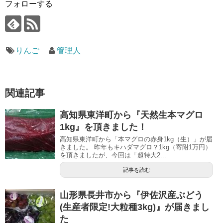
フォローする
りんご
管理人
関連記事
高知県東洋町から『天然生本マグロ
1kg』を頂きました！
高知県東洋町から「本マグロの赤身1kg（生）」が届
きました。 昨年もキハダマグロ？1kg（寄附1万円）
を頂きましたが、今回は「超特大2...
記事を読む
山形県長井市から『伊佐沢産ぶどう
(生産者限定!大粒種3kg)』が届きまし
た