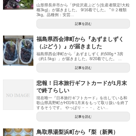
山形県長井市から「伊佐沢産ぶどう(生産者限定!大粒
種3kg)」が届きました。 9/16着でした。 "※２種類
3kg。品種例：安芸...
記事を読む
福島県西会津町から『あずましずく
（ぶどう）』が届きました
福島県西会津町から「あずましずく 約500g＊3房
（約1.5kg）」が届きました。8/20着でした。 ...
記事を読む
悲報！日本旅行ギフトカードが1月末
で終了らしい
現在唯一『日本旅行ギフトカード』を出している和
歌山県高野町がH31年1月末をもって取り扱いを終了
するそうです。 やっぱり・・・、とい...
記事を読む
鳥取県湯梨浜町から『梨（新興）