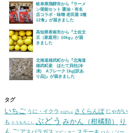
岐阜県飛騨市から『ラーメ
ン堪能セット 醤油・有名
店コラボ・味噌 老田屋 3種
12食』が届きました
高知県香南市から『土佐文
旦（家庭用）10kg』が届
きました
北海道雄武町から『北海道
雄武町産 ほたて貝柱(冷
凍) Aフレーク 1kg[訳あ
り品]』が届きました
タグ
いちご
さくらんぼ
じゃがい
うに・イクラ
かぼちゃ
ぶどう
みかん（柑橘類）
り
も
とうもろこし
んご
ステーキ
アスパラガス
ハム・ソー
エビ・カニ