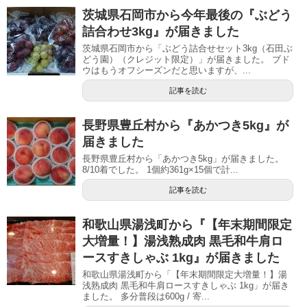
茨城県石岡市から今年最後の『ぶどう
詰合わせ3kg』が届きました
茨城県石岡市から「ぶどう詰合せセット3kg（石田ぶ
どう園）（クレジット限定）」が届きました。 ブド
ウはもうオフシーズンだと思いますが、...
記事を読む
長野県豊丘村から『あかつき5kg』が
届きました
長野県豊丘村から「あかつき5kg」が届きました。
8/10着でした。 1個約361g×15個で計...
記事を読む
和歌山県湯浅町から『【年末期間限定
大増量！】湯浅熟成肉 黒毛和牛肩ロ
ースすきしゃぶ 1kg』が届きました
和歌山県湯浅町から「【年末期間限定大増量！】湯
浅熟成肉 黒毛和牛肩ロースすきしゃぶ 1kg」が届き
ました。 多分普段は600g / 寄...