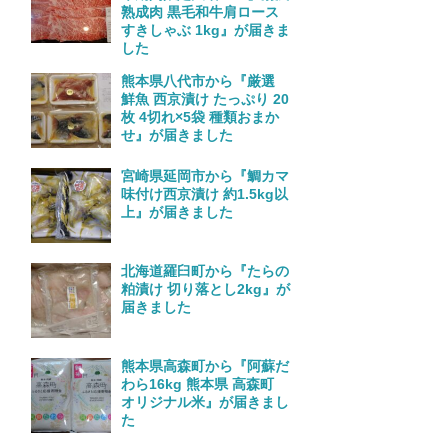
熟成肉 黒毛和牛肩ロース
すきしゃぶ 1kg』が届きま
した
熊本県八代市から『厳選
鮮魚 西京漬け たっぷり 20
枚 4切れ×5袋 種類おまか
せ』が届きました
宮崎県延岡市から『鯛カマ
味付け西京漬け 約1.5kg以
上』が届きました
北海道羅臼町から『たらの
粕漬け 切り落とし2kg』が
届きました
熊本県高森町から『阿蘇だ
わら16kg 熊本県 高森町
オリジナル米』が届きまし
た