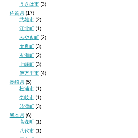
うきは市
(3)
佐賀県
(17)
武雄市
(2)
江北町
(1)
みやき町
(2)
太良町
(3)
玄海町
(2)
上峰町
(3)
伊万里市
(4)
長崎県
(5)
松浦市
(1)
壱岐市
(1)
時津町
(3)
熊本県
(6)
高森町
(1)
八代市
(1)