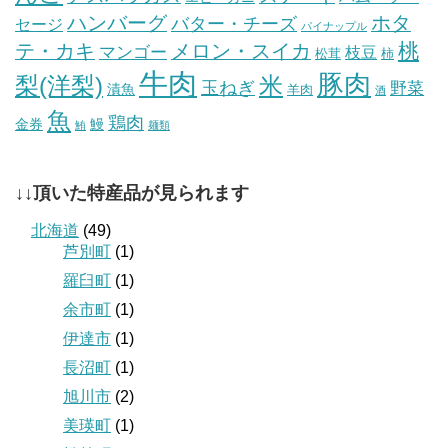
ハンバーグ
ホタ
バター・チーズ
セージ
パイナップル
桃
テ・カキ
メロン・スイカ
マンゴー
枝豆
松茸
柿
牛肉
豚肉
梨(洋梨)
米
玉ねぎ
野菜
漬魚
羊肉
酒
魚
鶏肉
金券
鰻
鮪
麺類
↓↓頂いた特産品が見られます
北海道
(49)
芦別町
(1)
羅臼町
(1)
余市町
(1)
伊達市
(1)
長沼町
(1)
旭川市
(2)
美瑛町
(1)