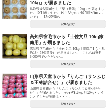
10kg』が届きました
鳥取県湯梨浜町から「梨（新興）10kg」が届きまし
た。10/11着でした。 晩生梨なので10月頃が旬らし
いです。 12×2段重ね...
記事を読む
高知県宿毛市から『土佐文旦 10kg家
庭用』が届きました
高知県宿毛市から「土佐文旦 10kg【家庭用】(L～3L
約18～28個前後)」が届きました。 こちらは寄附
5,000円でいただいた...
記事を読む
山形県天童市から『りんご（サンふじ
＆王林詰合せ）』が届きました
山形県天童市から「りんご（サンふじ＆王林詰合
せ）」が届きました。 それぞれ5kg, 計10kgという
ことでしたが実際は・・・。 ...
記事を読む