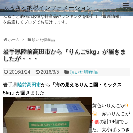
ふるさと納税インフォメーション
ふるさと納税のお得な特産品やランキングを紹介！『最新情報』
を厳選してブログでお届けします。
ホーム
頂いた特産品
岩手県陸前高田市から『りんご5kg』が届きま
したが・・・
2016/1/24
2016/3/5
頂いた特産品
岩手県
陸前高田市
から
「海の見えるりんご園・ミックス
5kg」
が届きました。
黄色いりんごが
9
個
、赤いりんごが
5個
の計14個でし
た。大小ばらつき