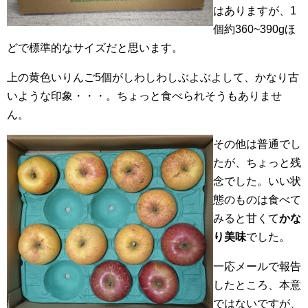
はありますが、1
個約360~390gほ
どで標準的なサイズだと思います。
上の黄色いりんご5個がしわしわしぶよぶよして、かなり古
いような印象・・・。ちょっと食べられそうもありませ
ん。
その他は普通でし
たが、ちょっと残
念でした。いい状
態のものは食べて
みると甘くて
かな
り美味
でした。
一応メールで報告
したところ、本意
ではないですが、