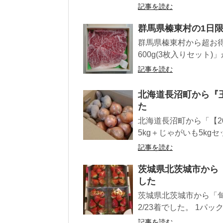
記事を読む
群馬県榛東村の1日
群馬県榛東村から超お
600g(3枚入りセット)」
記事を読む
北海道長沼町から『玉
た
北海道長沼町から「【2
5kg＋じゃがいも5kgセ
記事を読む
茨城県北茨城市から『
した
茨城県北茨城市から「旬
2/23着でした。 1パッ
記事を読む