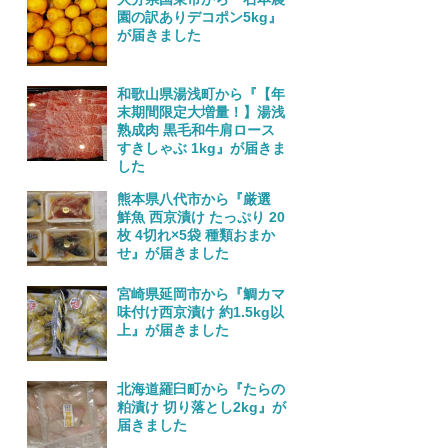
園の訳ありデコポン5kg』
が届きました
和歌山県湯浅町から『【年
末期間限定大増量！】湯浅
熟成肉 黒毛和牛肩ロース
すきしゃぶ 1kg』が届きま
した
熊本県八代市から『厳選
鮮魚 西京漬け たっぷり 20
枚 4切れ×5袋 種類おまか
せ』が届きました
宮崎県延岡市から『鯛カマ
味付け西京漬け 約1.5kg以
上』が届きました
北海道羅臼町から『たらの
粕漬け 切り落とし2kg』が
届きました