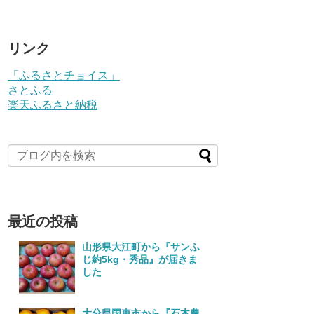
リンク
「ふるさとチョイス」
さとふる
楽天ふるさと納税
最近の投稿
山形県大江町から『サンふ
じ約5kg・秀品』が届きま
した
大分県国東市から『石本農