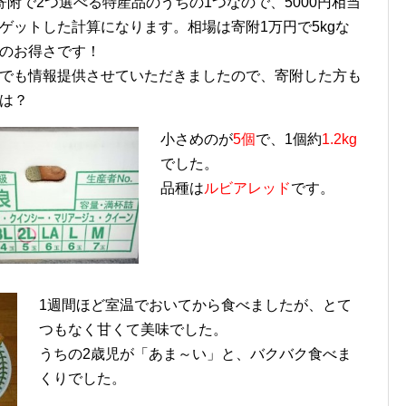
寄附で2つ選べる特産品のうちの1つなので、5000円相当
ゲットした計算になります。相場は寄附1万円で5kgな
のお得さです！
でも情報提供させていただきましたので、寄附した方も
は？
小さめのが
5個
で、1個約
1.2kg
でした。
品種は
ルビアレッド
です。
1週間ほど室温でおいてから食べましたが、とて
つもなく甘くて美味でした。
うちの2歳児が「あま～い」と、バクバク食べま
くりでした。