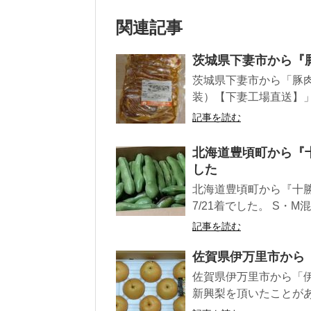
関連記事
茨城県下妻市から『
茨城県下妻市から「豚肉ロ
装）【下妻工場直送】」
記事を読む
北海道豊頃町から『十
した
北海道豊頃町から『十勝
7/21着でした。 S・M
記事を読む
佐賀県伊万里市から『
佐賀県伊万里市から「伊万
新興梨を頂いたことがあ