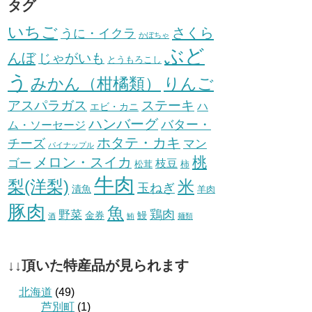
タグ
いちご
さくら
うに・イクラ
かぼちゃ
ぶど
んぼ
じゃがいも
とうもろこし
う
みかん（柑橘類）
りんご
ステーキ
アスパラガス
ハ
エビ・カニ
ハンバーグ
バター・
ム・ソーセージ
ホタテ・カキ
チーズ
マン
パイナップル
桃
メロン・スイカ
ゴー
枝豆
松茸
柿
牛肉
梨(洋梨)
米
玉ねぎ
漬魚
羊肉
豚肉
魚
鶏肉
野菜
金券
鰻
酒
鮪
麺類
↓↓頂いた特産品が見られます
北海道
(49)
芦別町
(1)