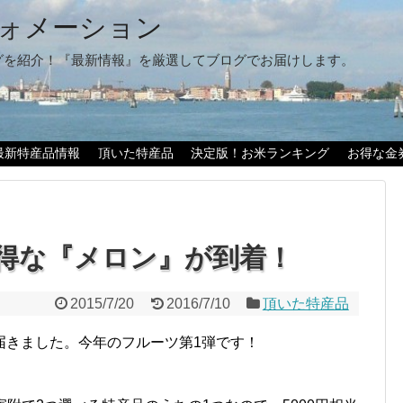
ォメーション
グを紹介！『最新情報』を厳選してブログでお届けします。
最新特産品情報
頂いた特産品
決定版！お米ランキング
お得な金
得な『メロン』が到着！
2015/7/20
2016/7/10
頂いた特産品
届きました。今年のフルーツ第1弾です！