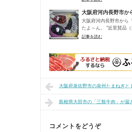
大阪府河内長野市か
大阪府河内長野市から「
たよ～ん。 ”近里賛品（
記事を読む
大阪府泉佐野市の泉州たまねぎと
島根県大田市の「三瓶牛肉」が届
コメントをどうぞ