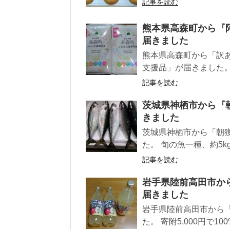
記事を読む
熊本県高森町から『阿
届きました
熊本県高森町から「訳あり 阿
支援品」が届きました。 
記事を読む
茨城県神栖市から『朝
きました
茨城県神栖市から「朝獲
た。 旬の魚一種、約5kg
記事を読む
岩手県陸前高田市か
届きました
岩手県陸前高田市から
た。 寄附5,000円で10