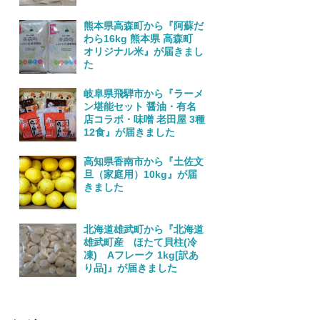
熊本県高森町から『阿蘇だ
わら16kg 熊本県 高森町
オリジナル米』が届きまし
た
岐阜県飛騨市から『ラーメ
ン堪能セット 醤油・有名
店コラボ・味噌 老田屋 3種
12食』が届きました
高知県香南市から『土佐文
旦（家庭用）10kg』が届
きました
北海道雄武町から『北海道
雄武町産 ほたて貝柱(冷
凍) Aフレーク 1kg[訳あ
り品]』が届きました