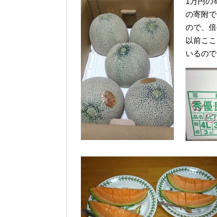
1万円の
の寄附で
ので、倍
以前ここ
いるので