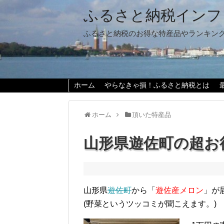
ふるさと納税インフ
ふるさと納税のお得な特産品やランキン
ホーム
やらなきゃ損！ふるさと納税とは
ホーム
頂いた特産品
山形県遊佐町の超お
山形県
遊佐町
から「
遊佐産メロン
」が
(野菜というツッコミが聞こえます。)