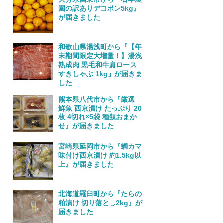
園の訳ありデコポン5kg』
が届きました
和歌山県湯浅町から『【年
末期間限定大増量！】湯浅
熟成肉 黒毛和牛肩ロース
すきしゃぶ 1kg』が届きま
した
熊本県八代市から『厳選
鮮魚 西京漬け たっぷり 20
枚 4切れ×5袋 種類おまか
せ』が届きました
宮崎県延岡市から『鯛カマ
味付け西京漬け 約1.5kg以
上』が届きました
北海道羅臼町から『たらの
粕漬け 切り落とし2kg』が
届きました