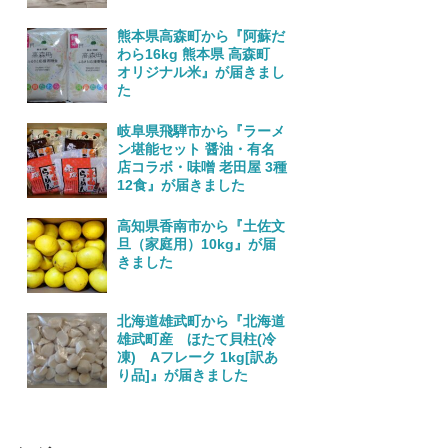
熊本県高森町から『阿蘇だ
わら16kg 熊本県 高森町
オリジナル米』が届きまし
た
岐阜県飛騨市から『ラーメ
ン堪能セット 醤油・有名
店コラボ・味噌 老田屋 3種
12食』が届きました
高知県香南市から『土佐文
旦（家庭用）10kg』が届
きました
北海道雄武町から『北海道
雄武町産 ほたて貝柱(冷
凍) Aフレーク 1kg[訳あ
り品]』が届きました