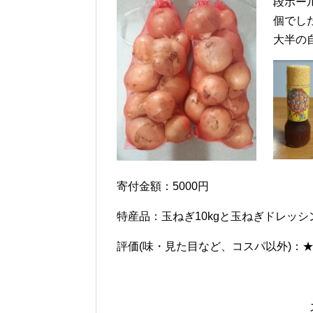
段ボー
個でし
大半の
寄付金額：5000円
特産品：玉ねぎ10kgと玉ねぎドレッシ
評価(味・見た目など、コスパ以外)：