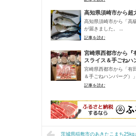
高知県須崎市から超
高知県須崎市から「高
が届きました。 ...
記事を読む
宮崎県西都市から『有
スライス＆手ごねハ
宮崎県西都市から「有田
＆手ごねハンバーグ）」
記事を読む
茨城県稲敷市のあきたこまち25kg