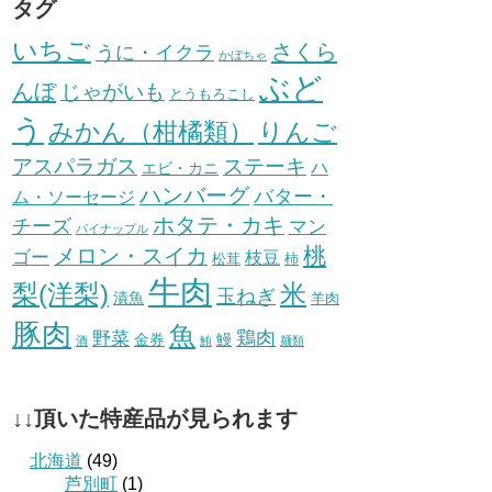
タグ
いちご
さくら
うに・イクラ
かぼちゃ
ぶど
んぼ
じゃがいも
とうもろこし
う
みかん（柑橘類）
りんご
ステーキ
アスパラガス
ハ
エビ・カニ
ハンバーグ
バター・
ム・ソーセージ
ホタテ・カキ
チーズ
マン
パイナップル
桃
メロン・スイカ
ゴー
枝豆
松茸
柿
牛肉
梨(洋梨)
米
玉ねぎ
漬魚
羊肉
豚肉
魚
鶏肉
野菜
金券
鰻
酒
鮪
麺類
↓↓頂いた特産品が見られます
北海道
(49)
芦別町
(1)