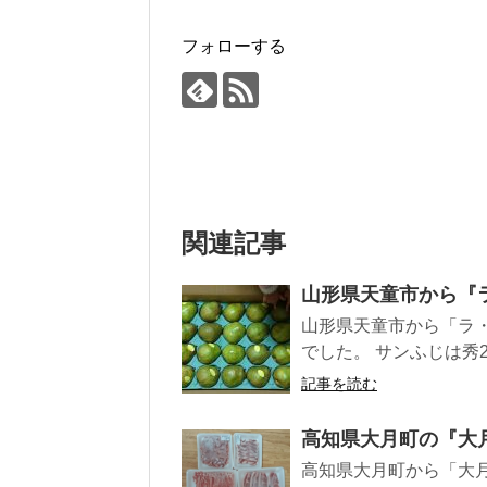
フォローする
関連記事
山形県天童市から『
山形県天童市から「ラ・
でした。 サンふじは秀2
記事を読む
高知県大月町の『大
高知県大月町から「大