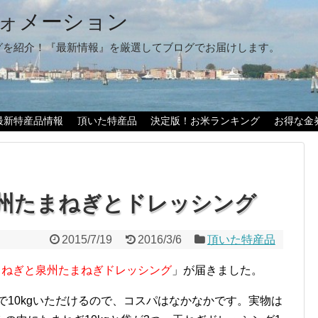
ォメーション
グを紹介！『最新情報』を厳選してブログでお届けします。
最新特産品情報
頂いた特産品
決定版！お米ランキング
お得な金
州たまねぎとドレッシング
2015/7/19
2016/3/6
頂いた特産品
たまねぎと泉州たまねぎドレッシング
」が届きました。
円で10kgいただけるので、コスパはなかなかです。実物は