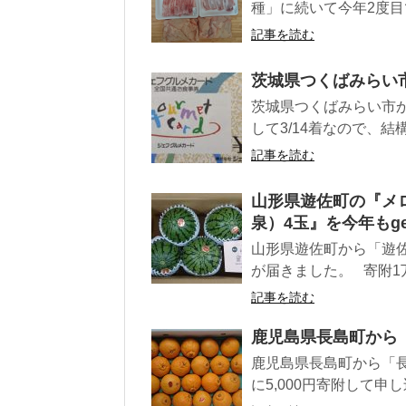
種」に続いて今年2度目で
記事を読む
茨城県つくばみらい
茨城県つくばみらい市か
して3/14着なので、結
記事を読む
山形県遊佐町の『メロ
泉）4玉』を今年もge
山形県遊佐町から「遊佐町
が届きました。 寄附1万
記事を読む
鹿児島県長島町から『
鹿児島県長島町から「長
に5,000円寄附して申し