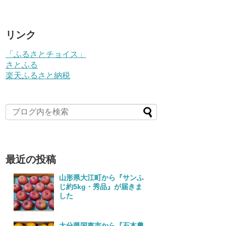
リンク
「ふるさとチョイス」
さとふる
楽天ふるさと納税
最近の投稿
山形県大江町から『サンふ
じ約5kg・秀品』が届きま
した
大分県国東市から『石本農