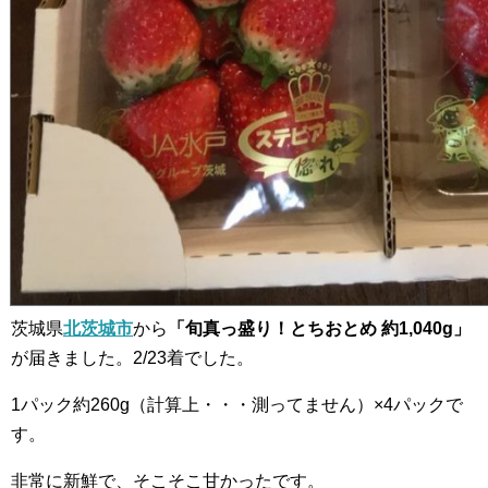
茨城県
北茨城市
から
「旬真っ盛り！とちおとめ 約1,040g」
が届きました。2/23着でした。
1パック約260g（計算上・・・測ってません）×4パックで
す。
非常に新鮮で、そこそこ甘かったです。