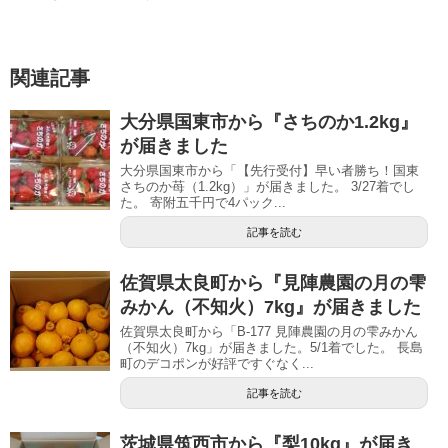
関連記事
大分県国東市から『さちのか1.2kg』
が届きました
大分県国東市から「【先行受付】早い者勝ち！国東
さちのか苺（1.2kg）」が届きました。 3/27着でし
た。 寄附五千円で4パック...
記事を読む
佐賀県太良町から『見陣農園の月の雫
みかん（不知火）7kg』が届きました
佐賀県太良町から「B-177 見陣農園の月の雫みかん
（不知火）7kg」が届きました。5/1着でした。 長島
町のデコポンが好評ですぐなく...
記事を読む
茨城県筑西市から『梨10kg』が届き