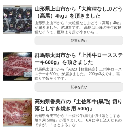
山形県上山市から『大粒種なしぶどう
（高尾）4kg』を頂きました
山形県上山市から「大粒種なしぶどう（高尾）4kg」
が届きました。9/19着です。 高尾は巨峰の実生改良
種だそうで、巨峰より房が小さいら...
記事を読む
群馬県太田市から『上州牛ロースステ
ーキ600g』を頂きました
群馬県太田市から「A023【数量限定】上州牛ロース
ステーキ600g」が届きました。 200g×3枚です。霜
降りで旨そうです。 ...
記事を読む
高知県香美市の『土佐和牛(黒毛) 切り
落としすき焼き用 500g』
高知県香美市から「土佐和牛(黒毛) 切り落としすき
焼き用 500g」が届きました。 6月に申し込んだもの
ですが、「さとふる」な...