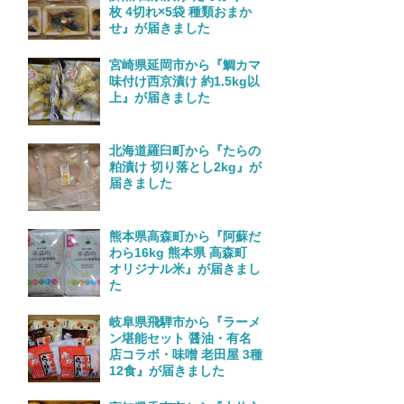
枚 4切れ×5袋 種類おまか
せ』が届きました
宮崎県延岡市から『鯛カマ
味付け西京漬け 約1.5kg以
上』が届きました
北海道羅臼町から『たらの
粕漬け 切り落とし2kg』が
届きました
熊本県高森町から『阿蘇だ
わら16kg 熊本県 高森町
オリジナル米』が届きまし
た
岐阜県飛騨市から『ラーメ
ン堪能セット 醤油・有名
店コラボ・味噌 老田屋 3種
12食』が届きました