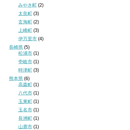
みやき町
(2)
太良町
(3)
玄海町
(2)
上峰町
(3)
伊万里市
(4)
長崎県
(5)
松浦市
(1)
壱岐市
(1)
時津町
(3)
熊本県
(6)
高森町
(1)
八代市
(1)
玉東町
(1)
玉名市
(1)
長洲町
(1)
山鹿市
(1)