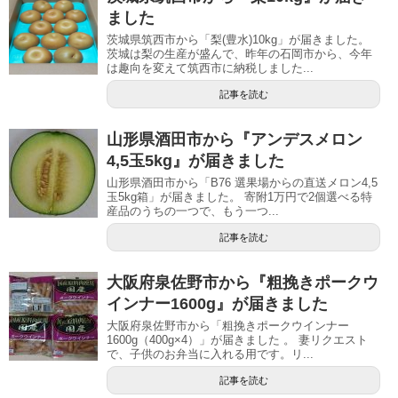
ました
茨城県筑西市から「梨(豊水)10kg」が届きました。
茨城は梨の生産が盛んで、昨年の石岡市から、今年
は趣向を変えて筑西市に納税しました...
記事を読む
山形県酒田市から『アンデスメロン
4,5玉5kg』が届きました
山形県酒田市から「B76 選果場からの直送メロン4,5
玉5kg箱」が届きました。 寄附1万円で2個選べる特
産品のうちの一つで、もう一つ...
記事を読む
大阪府泉佐野市から『粗挽きポークウ
インナー1600g』が届きました
大阪府泉佐野市から「粗挽きポークウインナー
1600g（400g×4）」が届きました 。 妻リクエスト
で、子供のお弁当に入れる用です。リ...
記事を読む