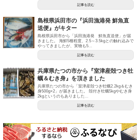
記事を読む
島根県浜田市の『浜田漁港発 鮮魚直
送便』がキター
島根県浜田市から「浜田漁港発 鮮魚直送便」が届
きました。 海鮮5種程度、2.5～3.5kgとの触れ込みで
やってきましたが、実物も5...
記事を読む
兵庫県たつの市から『室津産殻つき牡
蠣＆むき身』を頂きました
兵庫県たつの市から「室津産殻つき牡蠣2.2kg＆むき
身500g×2」が届きました。 殻付き牡蠣5kgやむき身
2kgというのもありました...
記事を読む