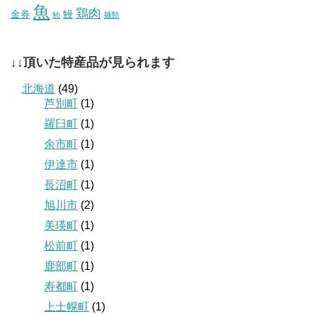
魚
鶏肉
金券
鰻
鮪
麺類
↓↓頂いた特産品が見られます
北海道
(49)
芦別町
(1)
羅臼町
(1)
余市町
(1)
伊達市
(1)
長沼町
(1)
旭川市
(2)
美瑛町
(1)
松前町
(1)
鹿部町
(1)
寿都町
(1)
上士幌町
(1)