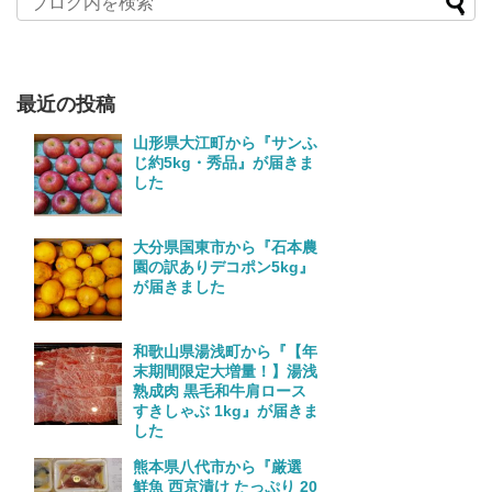
最近の投稿
山形県大江町から『サンふ
じ約5kg・秀品』が届きま
した
大分県国東市から『石本農
園の訳ありデコポン5kg』
が届きました
和歌山県湯浅町から『【年
末期間限定大増量！】湯浅
熟成肉 黒毛和牛肩ロース
すきしゃぶ 1kg』が届きま
した
熊本県八代市から『厳選
鮮魚 西京漬け たっぷり 20