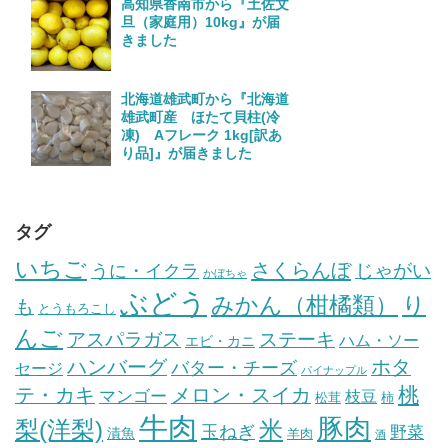
高知県香南市から『土佐文
旦（家庭用）10kg』が届
きました
北海道雄武町から『北海道
雄武町産 ほたて貝柱(冷
凍) Aフレーク 1kg[訳あ
り品]』が届きました
タグ
いちご
さくらんぼ
じゃがい
うに・イクラ
かぼちゃ
ぶどう
みかん（柑橘類）
り
も
とうもろこし
んご
ステーキ
アスパラガス
ハム・ソー
エビ・カニ
ハンバーグ
ホタ
バター・チーズ
セージ
パイナップル
桃
テ・カキ
メロン・スイカ
マンゴー
枝豆
松茸
柿
牛肉
豚肉
梨(洋梨)
米
玉ねぎ
野菜
漬魚
羊肉
酒