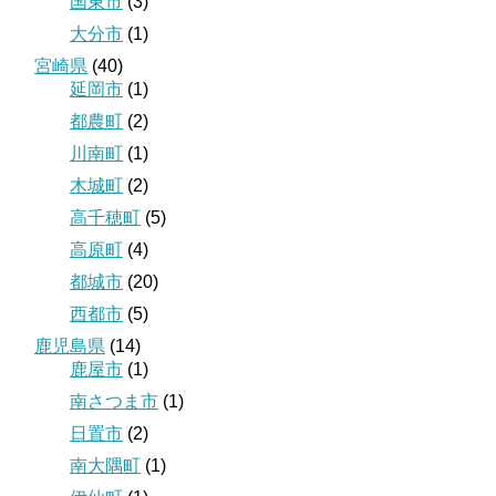
国東市
(3)
大分市
(1)
宮崎県
(40)
延岡市
(1)
都農町
(2)
川南町
(1)
木城町
(2)
高千穂町
(5)
高原町
(4)
都城市
(20)
西都市
(5)
鹿児島県
(14)
鹿屋市
(1)
南さつま市
(1)
日置市
(2)
南大隅町
(1)