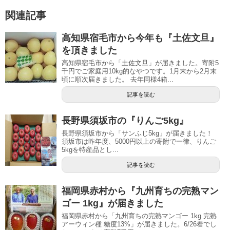
関連記事
高知県宿毛市から今年も『土佐文旦』
を頂きました
高知県宿毛市から「土佐文旦」が届きました。寄附5
千円でご家庭用10kg的なやつです。1月末から2月末
頃に順次届きました。 去年同様4箱...
記事を読む
長野県須坂市の『りんご5kg』
長野県須坂市から「サンふじ5kg」が届きました！
須坂市は昨年度、5000円以上の寄附で一律、りんご
5kgを特産品とし...
記事を読む
福岡県赤村から『九州育ちの完熟マン
ゴー 1kg』が届きました
福岡県赤村から「九州育ちの完熟マンゴー 1kg 完熟
アーウィン種 糖度13%」が届きました。6/26着でし