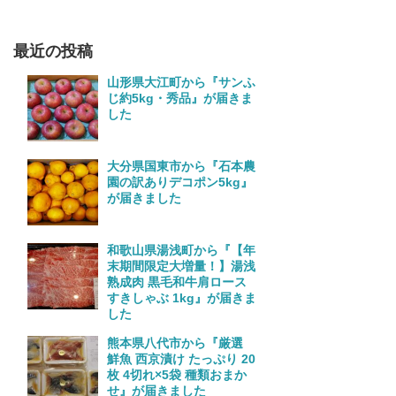
最近の投稿
山形県大江町から『サンふ
じ約5kg・秀品』が届きま
した
大分県国東市から『石本農
園の訳ありデコポン5kg』
が届きました
和歌山県湯浅町から『【年
末期間限定大増量！】湯浅
熟成肉 黒毛和牛肩ロース
すきしゃぶ 1kg』が届きま
した
熊本県八代市から『厳選
鮮魚 西京漬け たっぷり 20
枚 4切れ×5袋 種類おまか
せ』が届きました