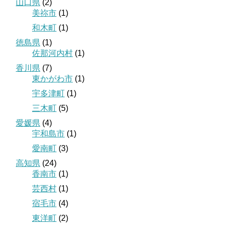
山口県
(2)
美祢市
(1)
和木町
(1)
徳島県
(1)
佐那河内村
(1)
香川県
(7)
東かがわ市
(1)
宇多津町
(1)
三木町
(5)
愛媛県
(4)
宇和島市
(1)
愛南町
(3)
高知県
(24)
香南市
(1)
芸西村
(1)
宿毛市
(4)
東洋町
(2)