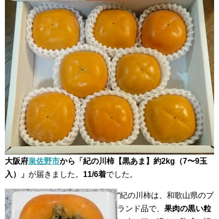
大阪府
泉佐野市
から「紀の川柿【黒あま】約2kg（7〜9玉
入）」
が届きました。
11/6着
でした。
“紀の川柿は、和歌山県のブ
ランド品で、
果肉の黒い粒