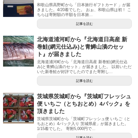
和歌山県高野町から「日本旅行ギフトカード 」が届
きました。4/20着でした。 おぉ、和歌山県は初！ こ
ちらは寄附額の半額を日本旅...
記事を読む
北海道浦河町から『北海道日高産 新
巻鮭(網元仕込み)と青鱒山漬のセッ
ト』が届きました
北海道浦河町から「北海道日高産 新巻鮭(網元仕込
み)と青鱒山漬のセット」が届きました。 以前いただ
いた新巻鮭が好評でしたのでまた寄附し...
記事を読む
茨城県茨城町から『茨城町フレッシュ
便 いちご（とちおとめ）4パック』を
頂きました
茨城県茨城町から「茨城町フレッシュ便 いちご（と
ちおとめ）4パック入り 茨城県産」が届きました。
1/15着でした。 寄附5,000円で...
記事を読む