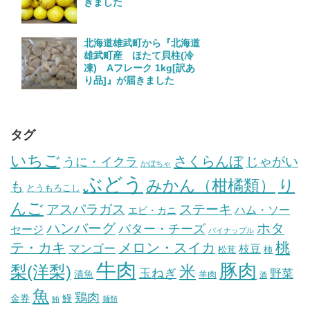
きました
北海道雄武町から『北海道
雄武町産 ほたて貝柱(冷
凍) Aフレーク 1kg[訳あ
り品]』が届きました
タグ
いちご
さくらんぼ
じゃがい
うに・イクラ
かぼちゃ
ぶどう
みかん（柑橘類）
り
も
とうもろこし
んご
ステーキ
アスパラガス
ハム・ソー
エビ・カニ
ハンバーグ
ホタ
バター・チーズ
セージ
パイナップル
桃
テ・カキ
メロン・スイカ
マンゴー
枝豆
松茸
柿
牛肉
豚肉
梨(洋梨)
米
玉ねぎ
野菜
漬魚
羊肉
酒
魚
鶏肉
金券
鰻
鮪
麺類