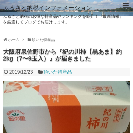
ふるさと納税インフォメーション
ふるさと納税のお得な特産品やランキングを紹介！『最新情報』
を厳選してブログでお届けします。
ホーム
頂いた特産品
大阪府泉佐野市から『紀の川柿【黒あま】約
2kg（7〜9玉入）』が届きました
2019/12/23
頂いた特産品