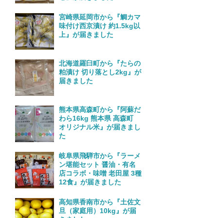
宮崎県延岡市から『鯛カマ
味付け西京漬け 約1.5kg以
上』が届きました
北海道羅臼町から『たらの
粕漬け 切り落とし2kg』が
届きました
熊本県高森町から『阿蘇だ
わら16kg 熊本県 高森町
オリジナル米』が届きまし
た
岐阜県飛騨市から『ラーメ
ン堪能セット 醤油・有名
店コラボ・味噌 老田屋 3種
12食』が届きました
高知県香南市から『土佐文
旦（家庭用）10kg』が届