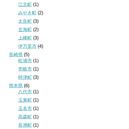
江北町
(1)
みやき町
(2)
太良町
(3)
玄海町
(2)
上峰町
(3)
伊万里市
(4)
長崎県
(5)
松浦市
(1)
壱岐市
(1)
時津町
(3)
熊本県
(6)
八代市
(1)
玉東町
(1)
玉名市
(1)
高森町
(1)
長洲町
(1)