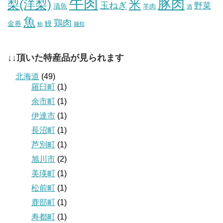
牛肉
豚肉
梨(洋梨)
米
玉ねぎ
野菜
漬魚
羊肉
酒
魚
鶏肉
金券
鰻
鮪
麺類
↓↓頂いた特産品が見られます
北海道
(49)
羅臼町
(1)
余市町
(1)
伊達市
(1)
長沼町
(1)
芦別町
(1)
旭川市
(2)
美瑛町
(1)
松前町
(1)
鹿部町
(1)
寿都町
(1)