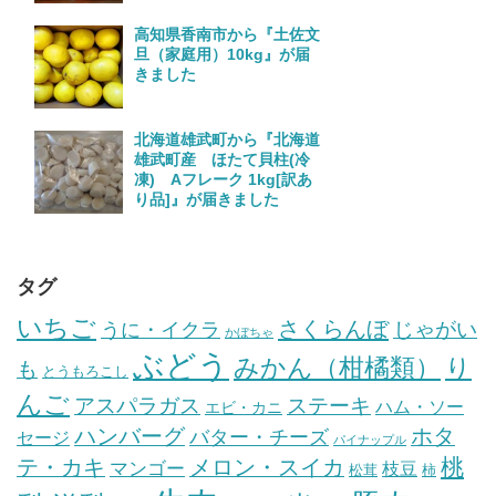
高知県香南市から『土佐文
旦（家庭用）10kg』が届
きました
北海道雄武町から『北海道
雄武町産 ほたて貝柱(冷
凍) Aフレーク 1kg[訳あ
り品]』が届きました
タグ
いちご
さくらんぼ
じゃがい
うに・イクラ
かぼちゃ
ぶどう
みかん（柑橘類）
り
も
とうもろこし
んご
ステーキ
アスパラガス
ハム・ソー
エビ・カニ
ハンバーグ
ホタ
バター・チーズ
セージ
パイナップル
桃
テ・カキ
メロン・スイカ
マンゴー
枝豆
松茸
柿