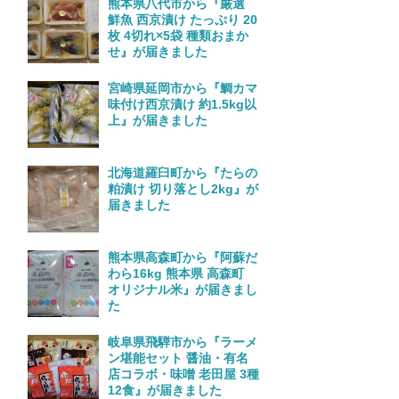
熊本県八代市から『厳選
鮮魚 西京漬け たっぷり 20
枚 4切れ×5袋 種類おまか
せ』が届きました
宮崎県延岡市から『鯛カマ
味付け西京漬け 約1.5kg以
上』が届きました
北海道羅臼町から『たらの
粕漬け 切り落とし2kg』が
届きました
熊本県高森町から『阿蘇だ
わら16kg 熊本県 高森町
オリジナル米』が届きまし
た
岐阜県飛騨市から『ラーメ
ン堪能セット 醤油・有名
店コラボ・味噌 老田屋 3種
12食』が届きました