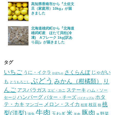
高知県香南市から『土佐文
旦（家庭用）10kg』が届
きました
北海道雄武町から『北海道
雄武町産 ほたて貝柱(冷
凍) Aフレーク 1kg[訳あ
り品]』が届きました
タグ
いちご
さくらんぼ
じゃがい
うに・イクラ
かぼちゃ
ぶどう
みかん（柑橘類）
り
も
とうもろこし
んご
ステーキ
アスパラガス
ハム・ソー
エビ・カニ
ハンバーグ
ホタ
バター・チーズ
セージ
パイナップル
桃
テ・カキ
メロン・スイカ
マンゴー
枝豆
松茸
柿
牛肉
豚肉
梨(洋梨)
米
玉ねぎ
野菜
漬魚
羊肉
酒