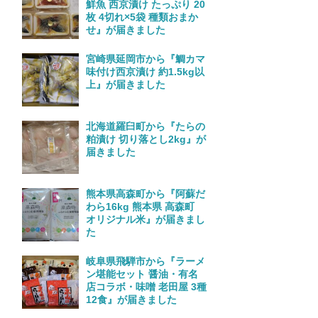
鮮魚 西京漬け たっぷり 20
枚 4切れ×5袋 種類おまか
せ』が届きました
宮崎県延岡市から『鯛カマ
味付け西京漬け 約1.5kg以
上』が届きました
北海道羅臼町から『たらの
粕漬け 切り落とし2kg』が
届きました
熊本県高森町から『阿蘇だ
わら16kg 熊本県 高森町
オリジナル米』が届きまし
た
岐阜県飛騨市から『ラーメ
ン堪能セット 醤油・有名
店コラボ・味噌 老田屋 3種
12食』が届きました