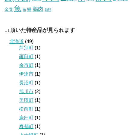
魚
鶏肉
金券
鰻
鮪
麺類
↓↓頂いた特産品が見られます
北海道
(49)
芦別町
(1)
羅臼町
(1)
余市町
(1)
伊達市
(1)
長沼町
(1)
旭川市
(2)
美瑛町
(1)
松前町
(1)
鹿部町
(1)
寿都町
(1)