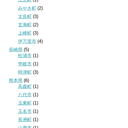
みやき町
(2)
太良町
(3)
玄海町
(2)
上峰町
(3)
伊万里市
(4)
長崎県
(5)
松浦市
(1)
壱岐市
(1)
時津町
(3)
熊本県
(6)
高森町
(1)
八代市
(1)
玉東町
(1)
玉名市
(1)
長洲町
(1)
山鹿市
(1)