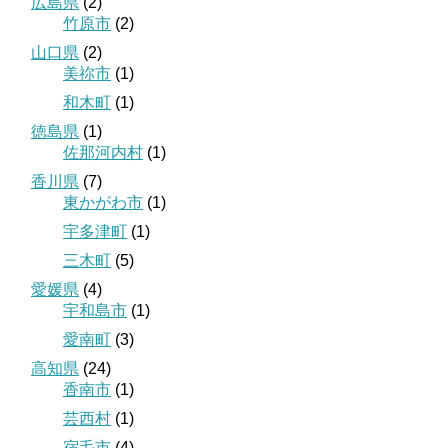
広島県
(2)
竹原市
(2)
山口県
(2)
美祢市
(1)
和木町
(1)
徳島県
(1)
佐那河内村
(1)
香川県
(7)
東かがわ市
(1)
宇多津町
(1)
三木町
(5)
愛媛県
(4)
宇和島市
(1)
愛南町
(3)
高知県
(24)
香南市
(1)
芸西村
(1)
宿毛市
(4)