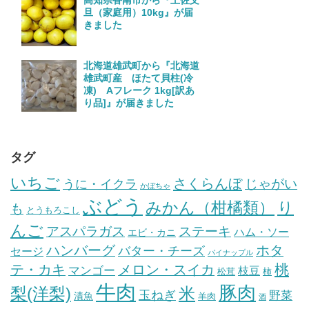
旦（家庭用）10kg』が届
きました
北海道雄武町から『北海道
雄武町産 ほたて貝柱(冷
凍) Aフレーク 1kg[訳あ
り品]』が届きました
タグ
いちご
さくらんぼ
じゃがい
うに・イクラ
かぼちゃ
ぶどう
みかん（柑橘類）
り
も
とうもろこし
んご
ステーキ
アスパラガス
ハム・ソー
エビ・カニ
ハンバーグ
ホタ
バター・チーズ
セージ
パイナップル
桃
テ・カキ
メロン・スイカ
マンゴー
枝豆
松茸
柿
牛肉
豚肉
梨(洋梨)
米
玉ねぎ
野菜
漬魚
羊肉
酒