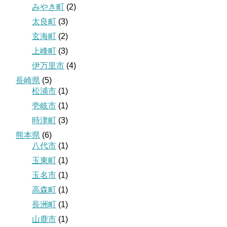
みやき町
(2)
太良町
(3)
玄海町
(2)
上峰町
(3)
伊万里市
(4)
長崎県
(5)
松浦市
(1)
壱岐市
(1)
時津町
(3)
熊本県
(6)
八代市
(1)
玉東町
(1)
玉名市
(1)
高森町
(1)
長洲町
(1)
山鹿市
(1)