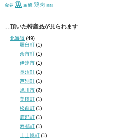
魚
鶏肉
金券
鰻
鮪
麺類
↓↓頂いた特産品が見られます
北海道
(49)
羅臼町
(1)
余市町
(1)
伊達市
(1)
長沼町
(1)
芦別町
(1)
旭川市
(2)
美瑛町
(1)
松前町
(1)
鹿部町
(1)
寿都町
(1)
上士幌町
(1)