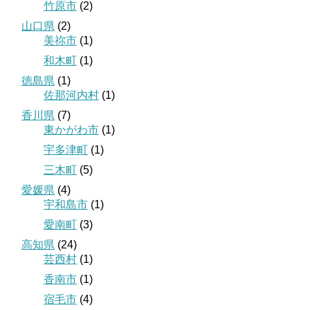
竹原市
(2)
山口県
(2)
美祢市
(1)
和木町
(1)
徳島県
(1)
佐那河内村
(1)
香川県
(7)
東かがわ市
(1)
宇多津町
(1)
三木町
(5)
愛媛県
(4)
宇和島市
(1)
愛南町
(3)
高知県
(24)
芸西村
(1)
香南市
(1)
宿毛市
(4)