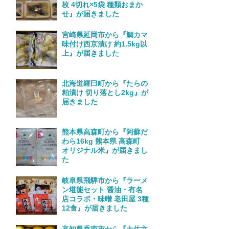
枚 4切れ×5袋 種類おまか
せ』が届きました
宮崎県延岡市から『鯛カマ
味付け西京漬け 約1.5kg以
上』が届きました
北海道羅臼町から『たらの
粕漬け 切り落とし2kg』が
届きました
熊本県高森町から『阿蘇だ
わら16kg 熊本県 高森町
オリジナル米』が届きまし
た
岐阜県飛騨市から『ラーメ
ン堪能セット 醤油・有名
店コラボ・味噌 老田屋 3種
12食』が届きました
高知県香南市から『土佐文