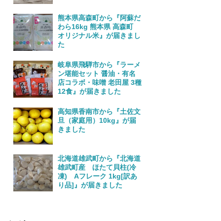
熊本県高森町から『阿蘇だ
わら16kg 熊本県 高森町
オリジナル米』が届きまし
た
岐阜県飛騨市から『ラーメ
ン堪能セット 醤油・有名
店コラボ・味噌 老田屋 3種
12食』が届きました
高知県香南市から『土佐文
旦（家庭用）10kg』が届
きました
北海道雄武町から『北海道
雄武町産 ほたて貝柱(冷
凍) Aフレーク 1kg[訳あ
り品]』が届きました