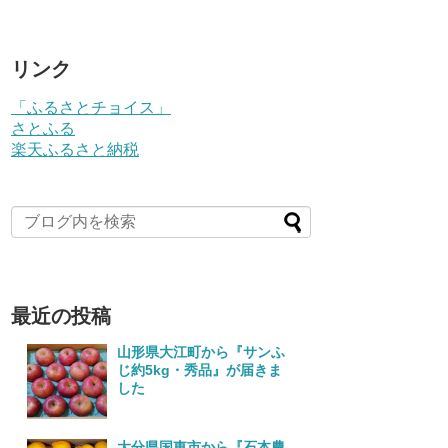
リンク
「ふるさとチョイス」
さとふる
楽天ふるさと納税
最近の投稿
山形県大江町から『サンふ
じ約5kg・秀品』が届きま
した
大分県国東市から『石本農