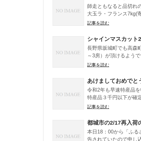
師走ともなると品切れ
大玉ラ・フランス7kg(
記事を読む
シャインマスカット2
長野県坂城町でも高森町
～3房）が頂けるようです。
記事を読む
あけましておめでとうござ
令和2年も早速特産品を
特産品３千円以下が確定
記事を読む
都城市の2/17再入荷
本日18：00から「ふ
告されていたので申し込