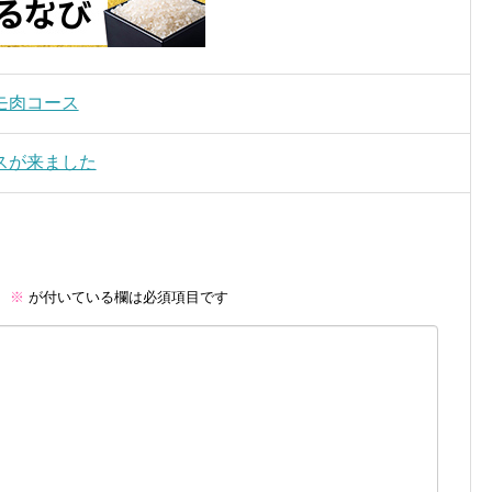
モ肉コース
スが来ました
。
※
が付いている欄は必須項目です