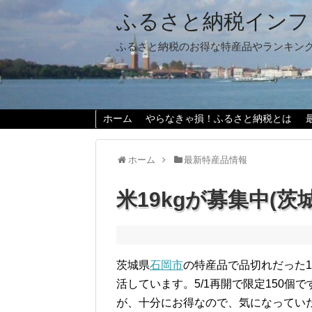
ふるさと納税インフ
ふるさと納税のお得な特産品やランキン
ホーム
やらなきゃ損！ふるさと納税とは
ホーム
最新特産品情報
米19kgが募集中(茨
茨城県
石岡市
の特産品で品切れだった1
活しています。5/1再開で限定150個で
が、十分にお得なので、気になってい