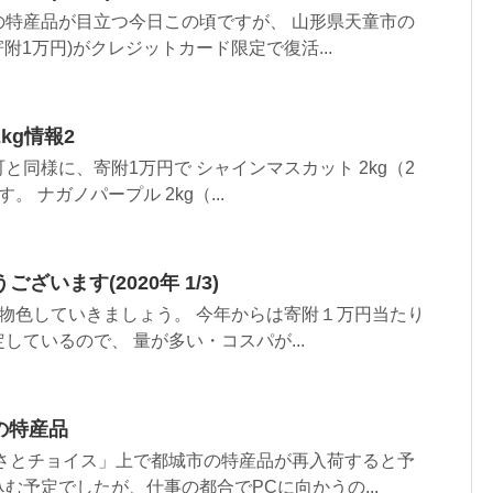
の特産品が目立つ今日この頃ですが、 山形県天童市の
寄附1万円)がクレジットカード限定で復活...
kg情報2
と同様に、寄附1万円で シャインマスカット 2kg（2
 ナガノパープル 2kg（...
います(2020年 1/3)
物色していきましょう。 今年からは寄附１万円当たり
しているので、 量が多い・コスパが...
の特産品
るさとチョイス」上で都城市の特産品が再入荷すると予
む予定でしたが、仕事の都合でPCに向かうの...