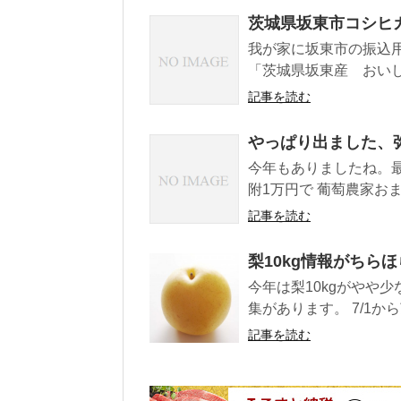
茨城県坂東市コシヒカ
我が家に坂東市の振込用
「茨城県坂東産 おいし
記事を読む
やっぱり出ました、弥
今年もありましたね。
附1万円で 葡萄農家おま
記事を読む
梨10kg情報がちらほら(
今年は梨10kgがやや
集があります。 7/1から
記事を読む