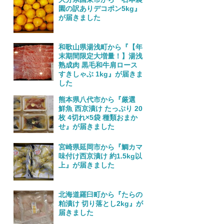
園の訳ありデコポン5kg』
が届きました
和歌山県湯浅町から『【年
末期間限定大増量！】湯浅
熟成肉 黒毛和牛肩ロース
すきしゃぶ 1kg』が届きま
した
熊本県八代市から『厳選
鮮魚 西京漬け たっぷり 20
枚 4切れ×5袋 種類おまか
せ』が届きました
宮崎県延岡市から『鯛カマ
味付け西京漬け 約1.5kg以
上』が届きました
北海道羅臼町から『たらの
粕漬け 切り落とし2kg』が
届きました