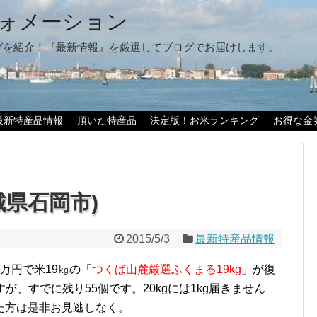
ォメーション
グを紹介！『最新情報』を厳選してブログでお届けします。
最新特産品情報
頂いた特産品
決定版！お米ランキング
お得な金
城県石岡市)
2015/5/3
最新特産品情報
万円で米19㎏の「
つくば山麓厳選ふくまる19kg
」が復
すが、すでに残り55個です。20kgには1kg届きません
た方は是非お見逃しなく。