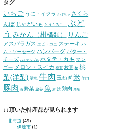
タグ
いちご
さくら
うに・イクラ
かぼちゃ
ぶど
んぼ
じゃがいも
とうもろこし
う
みかん（柑橘類）
りんご
ステーキ
アスパラガス
ハ
エビ・カニ
ハンバーグ
バター・
ム・ソーセージ
ホタテ・カキ
チーズ
マン
パイナップル
桃
メロン・スイカ
ゴー
枝豆
松茸
柿
牛肉
梨(洋梨)
米
玉ねぎ
漬魚
羊肉
豚肉
魚
鶏肉
野菜
金券
鰻
酒
鮪
麺類
↓↓頂いた特産品が見られます
北海道
(49)
伊達市
(1)