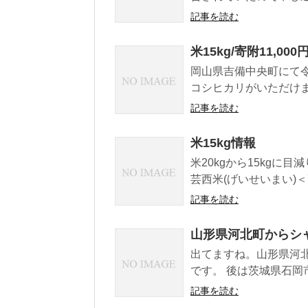
記事を読む
米15kg/寄附11,000
岡山県吉備中央町にて令和
コシヒカリがいただけます
記事を読む
米15kg情報
米20kgから15kg
芸西米(げいせいまい)＜高
記事を読む
山形県河北町からシャ
出てますね。山形県河北
です。 後は茨城県石岡市
記事を読む