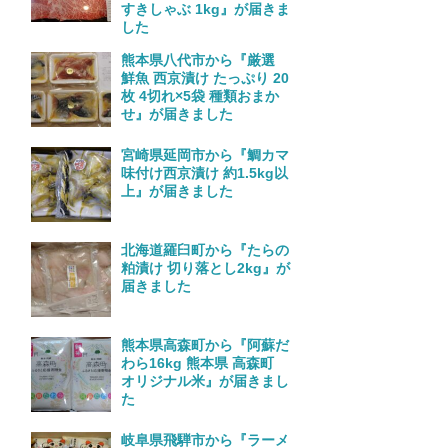
すきしゃぶ 1kg』が届きま
した
熊本県八代市から『厳選
鮮魚 西京漬け たっぷり 20
枚 4切れ×5袋 種類おまか
せ』が届きました
宮崎県延岡市から『鯛カマ
味付け西京漬け 約1.5kg以
上』が届きました
北海道羅臼町から『たらの
粕漬け 切り落とし2kg』が
届きました
熊本県高森町から『阿蘇だ
わら16kg 熊本県 高森町
オリジナル米』が届きまし
た
岐阜県飛騨市から『ラーメ