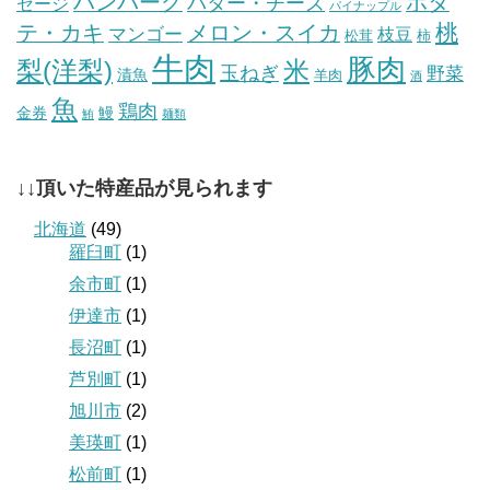
ハンバーグ
ホタ
バター・チーズ
セージ
パイナップル
桃
テ・カキ
メロン・スイカ
マンゴー
枝豆
松茸
柿
牛肉
豚肉
梨(洋梨)
米
玉ねぎ
野菜
漬魚
羊肉
酒
魚
鶏肉
金券
鰻
鮪
麺類
↓↓頂いた特産品が見られます
北海道
(49)
羅臼町
(1)
余市町
(1)
伊達市
(1)
長沼町
(1)
芦別町
(1)
旭川市
(2)
美瑛町
(1)
松前町
(1)