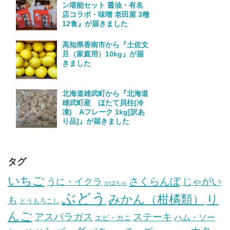
ン堪能セット 醤油・有名
店コラボ・味噌 老田屋 3種
12食』が届きました
高知県香南市から『土佐文
旦（家庭用）10kg』が届
きました
北海道雄武町から『北海道
雄武町産 ほたて貝柱(冷
凍) Aフレーク 1kg[訳あ
り品]』が届きました
タグ
いちご
さくらんぼ
じゃがい
うに・イクラ
かぼちゃ
ぶどう
みかん（柑橘類）
り
も
とうもろこし
んご
ステーキ
アスパラガス
ハム・ソー
エビ・カニ