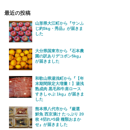
最近の投稿
山形県大江町から『サンふ
じ約5kg・秀品』が届きま
した
大分県国東市から『石本農
園の訳ありデコポン5kg』
が届きました
和歌山県湯浅町から『【年
末期間限定大増量！】湯浅
熟成肉 黒毛和牛肩ロース
すきしゃぶ 1kg』が届きま
した
熊本県八代市から『厳選
鮮魚 西京漬け たっぷり 20
枚 4切れ×5袋 種類おまか
せ』が届きました