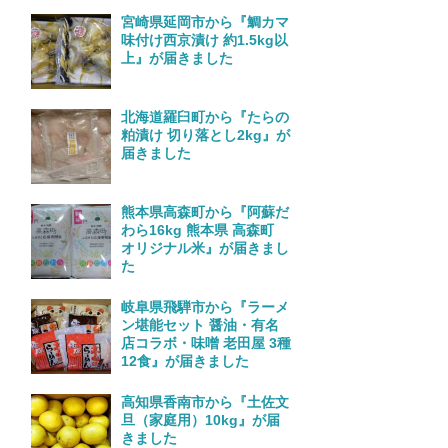
宮崎県延岡市から『鯛カマ
味付け西京漬け 約1.5kg以
上』が届きました
北海道羅臼町から『たらの
粕漬け 切り落とし2kg』が
届きました
熊本県高森町から『阿蘇だ
わら16kg 熊本県 高森町
オリジナル米』が届きまし
た
岐阜県飛騨市から『ラーメ
ン堪能セット 醤油・有名
店コラボ・味噌 老田屋 3種
12食』が届きました
高知県香南市から『土佐文
旦（家庭用）10kg』が届
きました