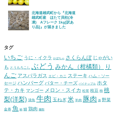
北海道雄武町から『北海道
雄武町産 ほたて貝柱(冷
凍) Aフレーク 1kg[訳あ
り品]』が届きました
タグ
いちご
さくらんぼ
じゃがい
うに・イクラ
かぼちゃ
ぶどう
みかん（柑橘類）
り
も
とうもろこし
んご
ステーキ
アスパラガス
ハム・ソー
エビ・カニ
ハンバーグ
ホタ
バター・チーズ
セージ
パイナップル
桃
テ・カキ
メロン・スイカ
マンゴー
枝豆
松茸
柿
牛肉
豚肉
梨(洋梨)
米
玉ねぎ
野菜
漬魚
羊肉
酒
魚
鶏肉
金券
鰻
鮪
麺類