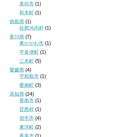
美祢市
(1)
和木町
(1)
徳島県
(1)
佐那河内村
(1)
香川県
(7)
東かがわ市
(1)
宇多津町
(1)
三木町
(5)
愛媛県
(4)
宇和島市
(1)
愛南町
(3)
高知県
(24)
香南市
(1)
芸西村
(1)
宿毛市
(4)
東洋町
(2)
香美市
(1)