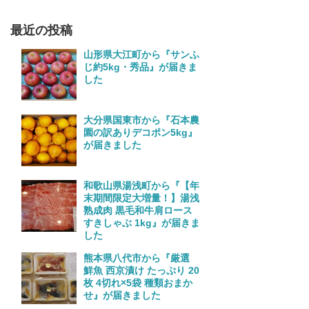
最近の投稿
山形県大江町から『サンふ
じ約5kg・秀品』が届きま
した
大分県国東市から『石本農
園の訳ありデコポン5kg』
が届きました
和歌山県湯浅町から『【年
末期間限定大増量！】湯浅
熟成肉 黒毛和牛肩ロース
すきしゃぶ 1kg』が届きま
した
熊本県八代市から『厳選
鮮魚 西京漬け たっぷり 20
枚 4切れ×5袋 種類おまか
せ』が届きました