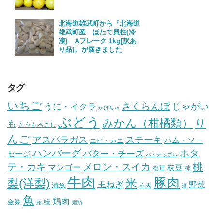
北海道雄武町から『北海道
雄武町産 ほたて貝柱(冷
凍) Aフレーク 1kg[訳あ
り品]』が届きました
タグ
いちご
さくらんぼ
じゃがい
うに・イクラ
かぼちゃ
ぶどう
みかん（柑橘類）
り
も
とうもろこし
んご
ステーキ
アスパラガス
ハム・ソー
エビ・カニ
ハンバーグ
ホタ
バター・チーズ
セージ
パイナップル
桃
テ・カキ
メロン・スイカ
マンゴー
枝豆
松茸
柿
牛肉
豚肉
梨(洋梨)
米
玉ねぎ
野菜
漬魚
羊肉
酒
魚
鶏肉
金券
鰻
鮪
麺類