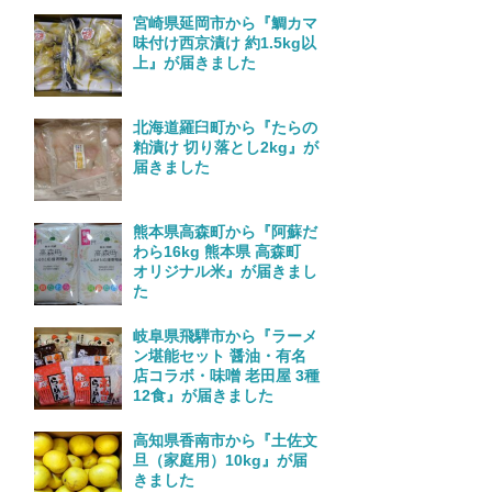
宮崎県延岡市から『鯛カマ
味付け西京漬け 約1.5kg以
上』が届きました
北海道羅臼町から『たらの
粕漬け 切り落とし2kg』が
届きました
熊本県高森町から『阿蘇だ
わら16kg 熊本県 高森町
オリジナル米』が届きまし
た
岐阜県飛騨市から『ラーメ
ン堪能セット 醤油・有名
店コラボ・味噌 老田屋 3種
12食』が届きました
高知県香南市から『土佐文
旦（家庭用）10kg』が届
きました