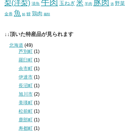
牛肉
豚肉
梨(洋梨)
米
玉ねぎ
野菜
漬魚
羊肉
酒
魚
鶏肉
金券
鰻
鮪
麺類
↓↓頂いた特産品が見られます
北海道
(49)
芦別町
(1)
羅臼町
(1)
余市町
(1)
伊達市
(1)
長沼町
(1)
旭川市
(2)
美瑛町
(1)
松前町
(1)
鹿部町
(1)
寿都町
(1)