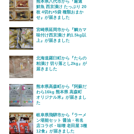
熊本県八代市から『厳選
鮮魚 西京漬け たっぷり 20
枚 4切れ×5袋 種類おまか
せ』が届きました
宮崎県延岡市から『鯛カマ
味付け西京漬け 約1.5kg以
上』が届きました
北海道羅臼町から『たらの
粕漬け 切り落とし2kg』が
届きました
熊本県高森町から『阿蘇だ
わら16kg 熊本県 高森町
オリジナル米』が届きまし
た
岐阜県飛騨市から『ラーメ
ン堪能セット 醤油・有名
店コラボ・味噌 老田屋 3種
12食』が届きました