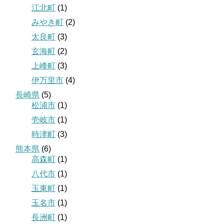
江北町
(1)
みやき町
(2)
太良町
(3)
玄海町
(2)
上峰町
(3)
伊万里市
(4)
長崎県
(5)
松浦市
(1)
壱岐市
(1)
時津町
(3)
熊本県
(6)
高森町
(1)
八代市
(1)
玉東町
(1)
玉名市
(1)
長洲町
(1)