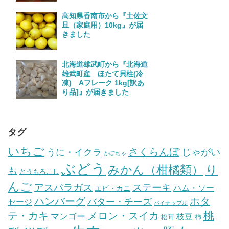
高知県香南市から『土佐文
旦（家庭用）10kg』が届
きました
北海道雄武町から『北海道
雄武町産 ほたて貝柱(冷
凍) Aフレーク 1kg[訳あ
り品]』が届きました
タグ
いちご
さくらんぼ
じゃがい
うに・イクラ
かぼちゃ
ぶどう
みかん（柑橘類）
り
も
とうもろこし
んご
ステーキ
アスパラガス
ハム・ソー
エビ・カニ
ハンバーグ
ホタ
バター・チーズ
セージ
パイナップル
桃
テ・カキ
メロン・スイカ
マンゴー
枝豆
松茸
柿