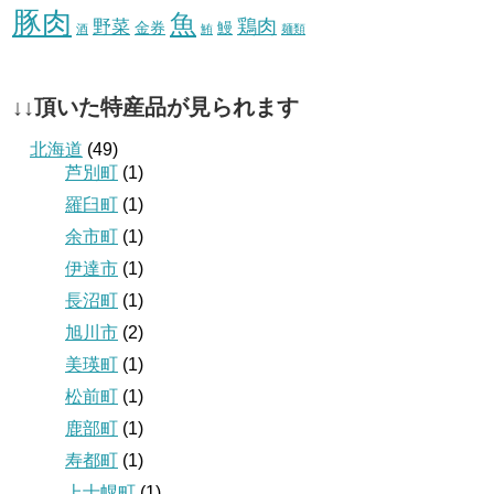
豚肉
魚
鶏肉
野菜
金券
鰻
酒
鮪
麺類
↓↓頂いた特産品が見られます
北海道
(49)
芦別町
(1)
羅臼町
(1)
余市町
(1)
伊達市
(1)
長沼町
(1)
旭川市
(2)
美瑛町
(1)
松前町
(1)
鹿部町
(1)
寿都町
(1)
上士幌町
(1)