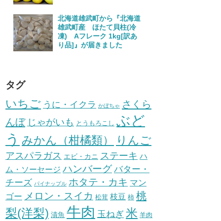
北海道雄武町から『北海道
雄武町産 ほたて貝柱(冷
凍) Aフレーク 1kg[訳あ
り品]』が届きました
タグ
いちご
さくら
うに・イクラ
かぼちゃ
ぶど
んぼ
じゃがいも
とうもろこし
う
みかん（柑橘類）
りんご
ステーキ
アスパラガス
ハ
エビ・カニ
ハンバーグ
バター・
ム・ソーセージ
ホタテ・カキ
チーズ
マン
パイナップル
桃
メロン・スイカ
ゴー
枝豆
松茸
柿
牛肉
梨(洋梨)
米
玉ねぎ
漬魚
羊肉