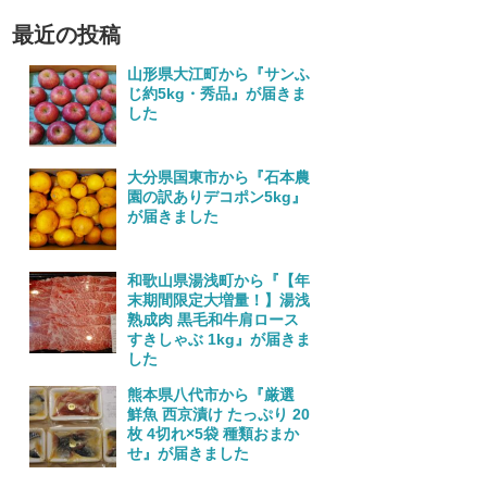
最近の投稿
山形県大江町から『サンふ
じ約5kg・秀品』が届きま
した
大分県国東市から『石本農
園の訳ありデコポン5kg』
が届きました
和歌山県湯浅町から『【年
末期間限定大増量！】湯浅
熟成肉 黒毛和牛肩ロース
すきしゃぶ 1kg』が届きま
した
熊本県八代市から『厳選
鮮魚 西京漬け たっぷり 20
枚 4切れ×5袋 種類おまか
せ』が届きました