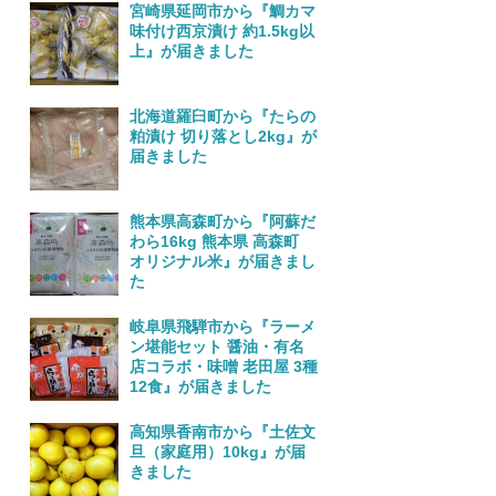
宮崎県延岡市から『鯛カマ
味付け西京漬け 約1.5kg以
上』が届きました
北海道羅臼町から『たらの
粕漬け 切り落とし2kg』が
届きました
熊本県高森町から『阿蘇だ
わら16kg 熊本県 高森町
オリジナル米』が届きまし
た
岐阜県飛騨市から『ラーメ
ン堪能セット 醤油・有名
店コラボ・味噌 老田屋 3種
12食』が届きました
高知県香南市から『土佐文
旦（家庭用）10kg』が届
きました