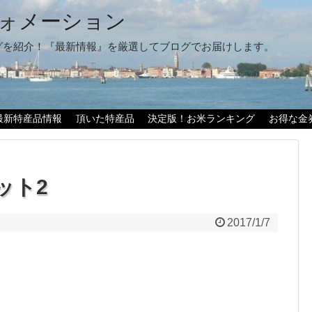
ォメーション
グを紹介！『最新情報』を厳選してブログでお届けします。
最新特産品情報
頂いた特産品
決定版！お米ランキング
お得な金
ット2
2017/1/7