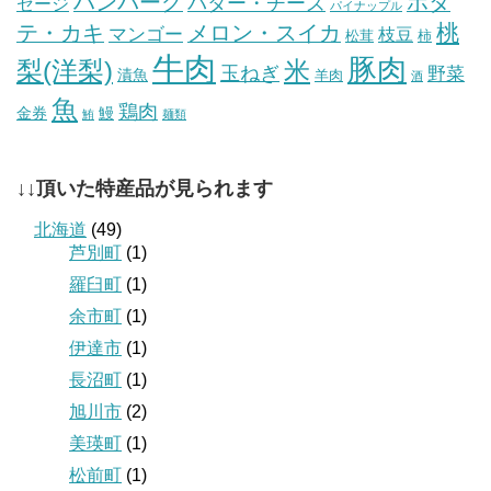
ハンバーグ
ホタ
バター・チーズ
セージ
パイナップル
桃
テ・カキ
メロン・スイカ
マンゴー
枝豆
松茸
柿
牛肉
豚肉
梨(洋梨)
米
玉ねぎ
野菜
漬魚
羊肉
酒
魚
鶏肉
金券
鰻
鮪
麺類
↓↓頂いた特産品が見られます
北海道
(49)
芦別町
(1)
羅臼町
(1)
余市町
(1)
伊達市
(1)
長沼町
(1)
旭川市
(2)
美瑛町
(1)
松前町
(1)