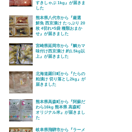
すきしゃぶ 1kg』が届きま
した
熊本県八代市から『厳選
鮮魚 西京漬け たっぷり 20
枚 4切れ×5袋 種類おまか
せ』が届きました
宮崎県延岡市から『鯛カマ
味付け西京漬け 約1.5kg以
上』が届きました
北海道羅臼町から『たらの
粕漬け 切り落とし2kg』が
届きました
熊本県高森町から『阿蘇だ
わら16kg 熊本県 高森町
オリジナル米』が届きまし
た
岐阜県飛騨市から『ラーメ