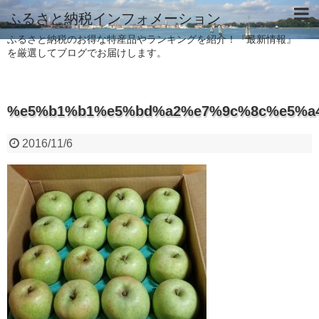
ふるさと納税インフォメーション
ふるさと納税のお得な特産品やランキングを紹介！『最新情報』
を厳選してブログでお届けします。
%e5%b1%b1%e5%bd%a2%e7%9c%8c%e5%a
2016/11/6