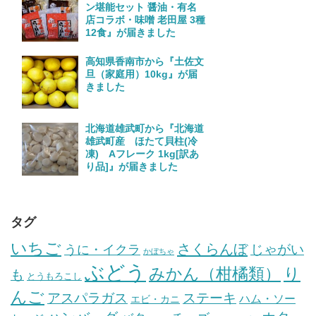
ン堪能セット 醤油・有名
店コラボ・味噌 老田屋 3種
12食』が届きました
高知県香南市から『土佐文
旦（家庭用）10kg』が届
きました
北海道雄武町から『北海道
雄武町産 ほたて貝柱(冷
凍) Aフレーク 1kg[訳あ
り品]』が届きました
タグ
いちご
さくらんぼ
じゃがい
うに・イクラ
かぼちゃ
ぶどう
みかん（柑橘類）
り
も
とうもろこし
んご
ステーキ
アスパラガス
ハム・ソー
エビ・カニ