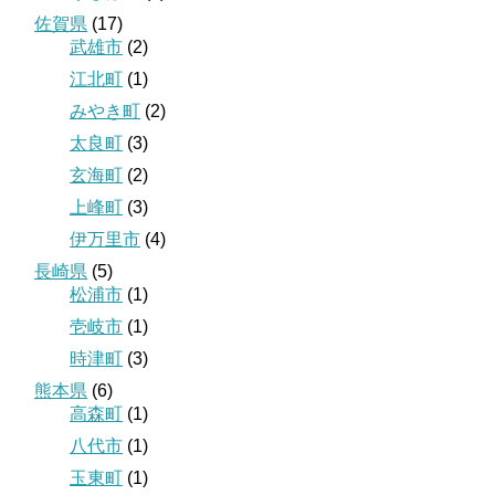
佐賀県
(17)
武雄市
(2)
江北町
(1)
みやき町
(2)
太良町
(3)
玄海町
(2)
上峰町
(3)
伊万里市
(4)
長崎県
(5)
松浦市
(1)
壱岐市
(1)
時津町
(3)
熊本県
(6)
高森町
(1)
八代市
(1)
玉東町
(1)