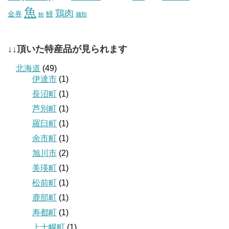
魚
鶏肉
金券
鰻
鮪
麺類
↓↓頂いた特産品が見られます
北海道
(49)
伊達市
(1)
長沼町
(1)
芦別町
(1)
羅臼町
(1)
余市町
(1)
旭川市
(2)
美瑛町
(1)
松前町
(1)
鹿部町
(1)
寿都町
(1)
上士幌町
(1)