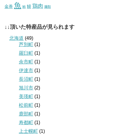
魚
鶏肉
金券
鰻
鮪
麺類
↓↓頂いた特産品が見られます
北海道
(49)
芦別町
(1)
羅臼町
(1)
余市町
(1)
伊達市
(1)
長沼町
(1)
旭川市
(2)
美瑛町
(1)
松前町
(1)
鹿部町
(1)
寿都町
(1)
上士幌町
(1)