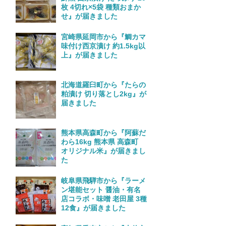
枚 4切れ×5袋 種類おまか
せ』が届きました
宮崎県延岡市から『鯛カマ
味付け西京漬け 約1.5kg以
上』が届きました
北海道羅臼町から『たらの
粕漬け 切り落とし2kg』が
届きました
熊本県高森町から『阿蘇だ
わら16kg 熊本県 高森町
オリジナル米』が届きまし
た
岐阜県飛騨市から『ラーメ
ン堪能セット 醤油・有名
店コラボ・味噌 老田屋 3種
12食』が届きました