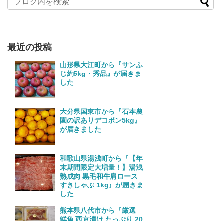
最近の投稿
山形県大江町から『サンふ
じ約5kg・秀品』が届きま
した
大分県国東市から『石本農
園の訳ありデコポン5kg』
が届きました
和歌山県湯浅町から『【年
末期間限定大増量！】湯浅
熟成肉 黒毛和牛肩ロース
すきしゃぶ 1kg』が届きま
した
熊本県八代市から『厳選
鮮魚 西京漬け たっぷり 20