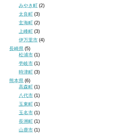
みやき町
(2)
太良町
(3)
玄海町
(2)
上峰町
(3)
伊万里市
(4)
長崎県
(5)
松浦市
(1)
壱岐市
(1)
時津町
(3)
熊本県
(6)
高森町
(1)
八代市
(1)
玉東町
(1)
玉名市
(1)
長洲町
(1)
山鹿市
(1)