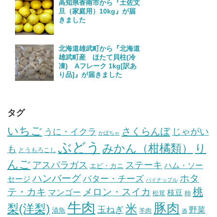
高知県香南市から『土佐文
旦（家庭用）10kg』が届
きました
北海道雄武町から『北海道
雄武町産 ほたて貝柱(冷
凍) Aフレーク 1kg[訳あ
り品]』が届きました
タグ
いちご
さくらんぼ
じゃがい
うに・イクラ
かぼちゃ
ぶどう
みかん（柑橘類）
り
も
とうもろこし
んご
ステーキ
アスパラガス
ハム・ソー
エビ・カニ
ハンバーグ
ホタ
バター・チーズ
セージ
パイナップル
桃
テ・カキ
メロン・スイカ
マンゴー
枝豆
松茸
柿
牛肉
豚肉
梨(洋梨)
米
玉ねぎ
野菜
漬魚
羊肉
酒