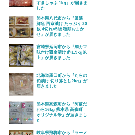
すきしゃぶ 1kg』が届きま
した
熊本県八代市から『厳選
鮮魚 西京漬け たっぷり 20
枚 4切れ×5袋 種類おまか
せ』が届きました
宮崎県延岡市から『鯛カマ
味付け西京漬け 約1.5kg以
上』が届きました
北海道羅臼町から『たらの
粕漬け 切り落とし2kg』が
届きました
熊本県高森町から『阿蘇だ
わら16kg 熊本県 高森町
オリジナル米』が届きまし
た
岐阜県飛騨市から『ラーメ