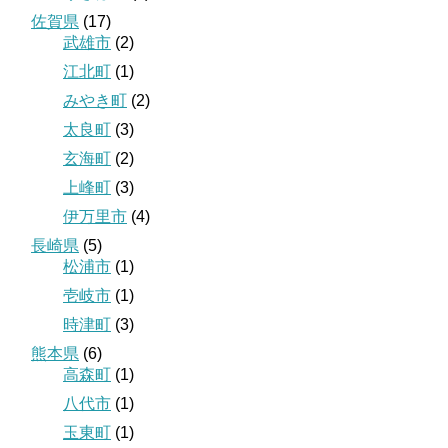
佐賀県
(17)
武雄市
(2)
江北町
(1)
みやき町
(2)
太良町
(3)
玄海町
(2)
上峰町
(3)
伊万里市
(4)
長崎県
(5)
松浦市
(1)
壱岐市
(1)
時津町
(3)
熊本県
(6)
高森町
(1)
八代市
(1)
玉東町
(1)