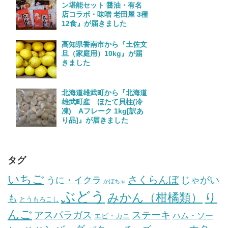
ン堪能セット 醤油・有名
店コラボ・味噌 老田屋 3種
12食』が届きました
高知県香南市から『土佐文
旦（家庭用）10kg』が届
きました
北海道雄武町から『北海道
雄武町産 ほたて貝柱(冷
凍) Aフレーク 1kg[訳あ
り品]』が届きました
タグ
いちご
さくらんぼ
じゃがい
うに・イクラ
かぼちゃ
ぶどう
みかん（柑橘類）
り
も
とうもろこし
んご
ステーキ
アスパラガス
ハム・ソー
エビ・カニ